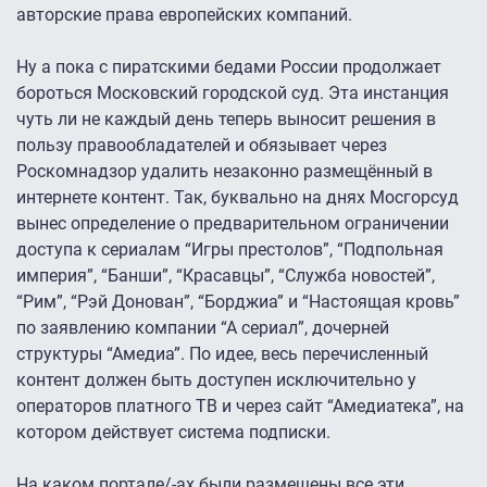
авторские права европейских компаний.
Ну а пока с пиратскими бедами России продолжает
бороться Московский городской суд. Эта инстанция
чуть ли не каждый день теперь выносит решения в
пользу правообладателей и обязывает через
Роскомнадзор удалить незаконно размещённый в
интернете контент. Так, буквально на днях Мосгорсуд
вынес определение о предварительном ограничении
доступа к сериалам “Игры престолов”, “Подпольная
империя”, “Банши”, “Красавцы”, “Служба новостей”,
“Рим”, “Рэй Донован”, “Борджиа” и “Настоящая кровь”
по заявлению компании “А сериал”, дочерней
структуры “Амедиа”. По идее, весь перечисленный
контент должен быть доступен исключительно у
операторов платного ТВ и через сайт “Амедиатека”, на
котором действует система подписки.
На каком портале/-ах были размещены все эти