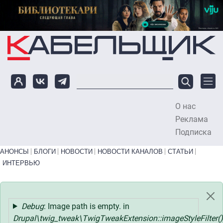
Перейти к основному содержанию
О нас
To
Реклама
Подписка
Primary links bottom
АНОНСЫ
БЛОГИ
НОВОСТИ
НОВОСТИ КАНАЛОВ
СТАТЬИ
ИНТЕРВЬЮ
Статус
Debug
: Image path is empty. in
Drupal\twig_tweak\TwigTweakExtension::imageStyleFilter()