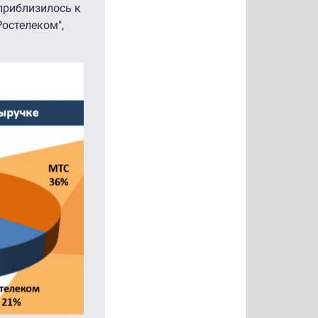
приблизилось к
остелеком",