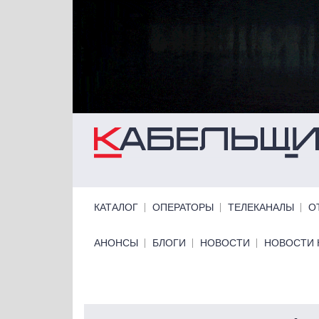
Перейти к основному содержанию
Primary links
КАТАЛОГ
ОПЕРАТОРЫ
ТЕЛЕКАНАЛЫ
О
Primary links bottom
АНОНСЫ
БЛОГИ
НОВОСТИ
НОВОСТИ 