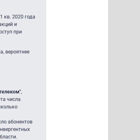
1 кв. 2020 года
акций и
оступ при
а, вероятнее
телеком"
,
ста числа
сколько
исло абонентов
конвергентных
бласти.