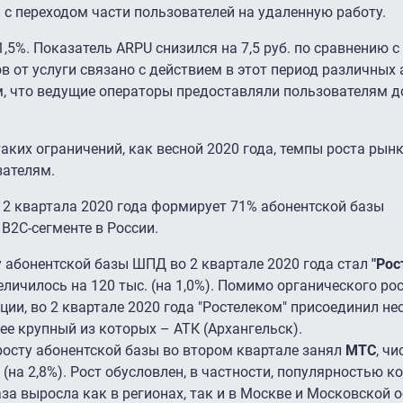
 с переходом части пользователей на удаленную работу.
,5%. Показатель ARPU снизился на 7,5 руб. по сравнению с 
в от услуги связано с действием в этот период различных 
ем, что ведущие операторы предоставляли пользователям д
таких ограничений, как весной 2020 года, темпы роста рынк
зателям.
 2 квартала 2020 года формирует 71% абонентской базы
B2C-сегменте в России.
 абонентской базы ШПД во 2 квартале 2020 года стал
"Рос
личилось на 120 тыс. (на 1,0%). Помимо органического ро
ции, во 2 квартале 2020 года "Ростелеком" присоединил не
ее крупный из которых – АТК (Архангельск).
осту абонентской базы во втором квартале занял
МТС
, ч
 (на 2,8%). Рост обусловлен, в частности, популярностью 
а выросла как в регионах, так и в Москве и Московской о