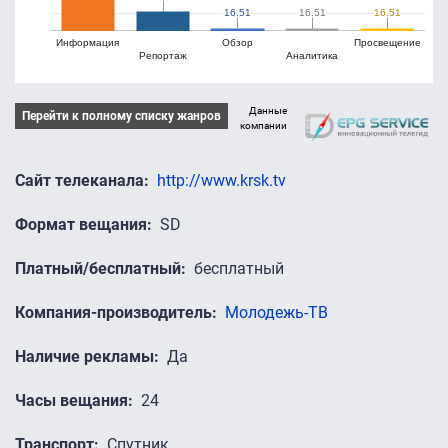
16.51
16.51
16.51
16.51
16.51
16.51
Информация
Обзор
Просвещение
Репортаж
Аналитика
Данные
Перейти к полному списку жанров
компании
Сайт телеканала
http://www.krsk.tv
Формат вещания
SD
Платный/бесплатный
бесплатный
Компания-производитель
Молодежь-ТВ
Наличие рекламы
Да
Часы вещания
24
Транспорт
Спутник