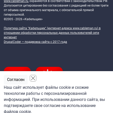
www.cableman.ru
, охраняются в соответствии с законодательством РФ.
Допускается цитирование без согласования с редакцией не более трети
от объема оригинального материала, с обязательной прямой
гиперссылкой.
©2005 - 2026 «Кабельщик»
Политика сайта "Кабельщик" (интернет-адреса
www.cableman.ru
) в
отношении обработки персональных данных пользователей сети
интернет
DrupalCoder — поддержка сайта c 2017 года
Согласен
Наш сайт использует файлы cookie и схожие
технологии работы с персонализированной
Подпишитесь
информацией. При использовании данного сайта, вы
на ежедневную рассылку
подтверждаете свое согласие на использование
«Кабельщика»
файлов cookie.