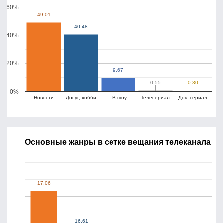
60%
49.01
49.01
40.48
40.48
40%
20%
9.67
9.67
0.55
0.55
0.30
0.30
0%
Новости
Досуг, хобби
ТВ-шоу
Телесериал
Док. сериал
Основные жанры в сетке вещания телеканала
17.06
17.06
16.61
16.61