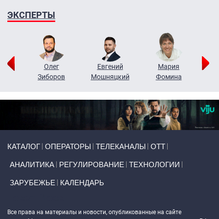
ЭКСПЕРТЫ
рий
Олег
Евгений
Мария
н
Зиборов
Мошняцкий
Фомина
Primary links
КАТАЛОГ
ОПЕРАТОРЫ
ТЕЛЕКАНАЛЫ
ОТТ
АНАЛИТИКА
РЕГУЛИРОВАНИЕ
ТЕХНОЛОГИИ
ЗАРУБЕЖЬЕ
КАЛЕНДАРЬ
Token Block
Все права на материалы и новости, опубликованные на сайте