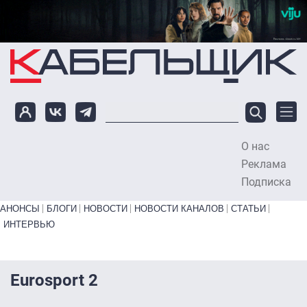
Перейти к основному содержанию
О нас
To
Реклама
Подписка
Primary links bottom
АНОНСЫ
БЛОГИ
НОВОСТИ
НОВОСТИ КАНАЛОВ
СТАТЬИ
ИНТЕРВЬЮ
Eurosport 2