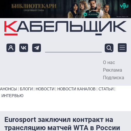
Перейти к основному содержанию
О нас
To
Реклама
Подписка
Primary links bottom
АНОНСЫ
БЛОГИ
НОВОСТИ
НОВОСТИ КАНАЛОВ
СТАТЬИ
ИНТЕРВЬЮ
Eurosport заключил контракт на
трансляцию матчей WTA в России