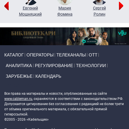
ор
Евгений
Мария
Сергей
Н
ко
Мошняцкий
Фомина
Ролин
Primary links
КАТАЛОГ
ОПЕРАТОРЫ
ТЕЛЕКАНАЛЫ
ОТТ
АНАЛИТИКА
РЕГУЛИРОВАНИЕ
ТЕХНОЛОГИИ
ЗАРУБЕЖЬЕ
КАЛЕНДАРЬ
Token Block
Все права на материалы и новости, опубликованные на сайте
www.cableman.ru
, охраняются в соответствии с законодательством РФ.
Допускается цитирование без согласования с редакцией не более трети
от объема оригинального материала, с обязательной прямой
гиперссылкой.
©2005 - 2026 «Кабельщик»