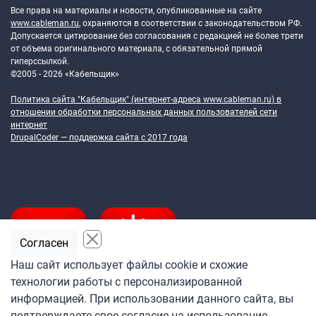
Все права на материалы и новости, опубликованные на сайте
www.cableman.ru
, охраняются в соответствии с законодательством РФ.
Допускается цитирование без согласования с редакцией не более трети
от объема оригинального материала, с обязательной прямой
гиперссылкой.
©2005 - 2026 «Кабельщик»
Политика сайта "Кабельщик" (интернет-адреса
www.cableman.ru
) в
отношении обработки персональных данных пользователей сети
интернет
DrupalCoder — поддержка сайта c 2017 года
Согласен
Наш сайт использует файлы cookie и схожие
технологии работы с персонализированной
Подпишитесь
информацией. При использовании данного сайта, вы
на ежедневную рассылку
подтверждаете свое согласие на использование