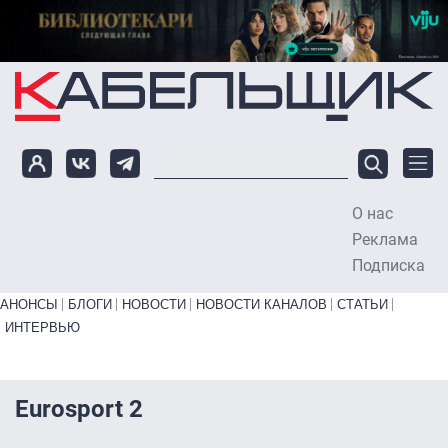
Перейти к основному содержанию
О нас
To
Реклама
Подписка
Primary links bottom
АНОНСЫ
БЛОГИ
НОВОСТИ
НОВОСТИ КАНАЛОВ
СТАТЬИ
ИНТЕРВЬЮ
Eurosport 2