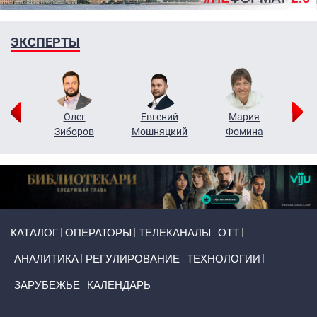
ЭКСПЕРТЫ
рий
Олег
Евгений
Мария
н
Зиборов
Мошняцкий
Фомина
Primary links
КАТАЛОГ
ОПЕРАТОРЫ
ТЕЛЕКАНАЛЫ
ОТТ
АНАЛИТИКА
РЕГУЛИРОВАНИЕ
ТЕХНОЛОГИИ
ЗАРУБЕЖЬЕ
КАЛЕНДАРЬ
Token Block