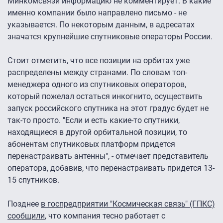
Минкомсвязи информацию не комментирует. В какие
именно компании было направлено письмо - не
указывается. По некоторым данным, в адресатах
значатся крупнейшие спутниковые операторы России.
Стоит отметить, что все позиции на орбитах уже
распределены между странами. По словам топ-
менеджера одного из спутниковых операторов,
который пожелал остаться инкогнито, осуществить
запуск российского спутника на этот градус будет не
так-то просто. "Если и есть какие-то спутники,
находящиеся в другой орбитальной позиции, то
абонентам спутниковых платформ придется
перенастраивать антенны", - отмечает представитель
оператора, добавив, что перенастраивать придется 13-
15 спутников.
Позднее
в госпредприятии "Космическая связь" (ГПКС)
сообщили
, что компания тесно работает с