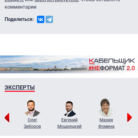
комментарии
Поделиться:
ЭКСПЕРТЫ
рий
Олег
Евгений
Мария
н
Зиборов
Мошняцкий
Фомина