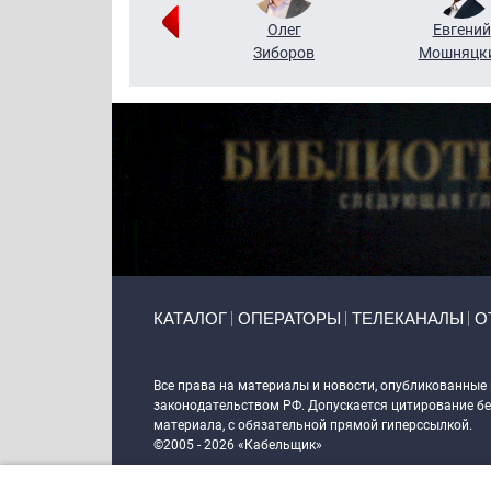
Григорий
Олег
Евгений
Кузин
Зиборов
Мошняцк
Primary links
КАТАЛОГ
ОПЕРАТОРЫ
ТЕЛЕКАНАЛЫ
О
Token Block
Все права на материалы и новости, опубликованные
законодательством РФ. Допускается цитирование без
материала, с обязательной прямой гиперссылкой.
©2005 - 2026 «Кабельщик»
Политика сайта "Кабельщик" (интернет-адреса
www.c