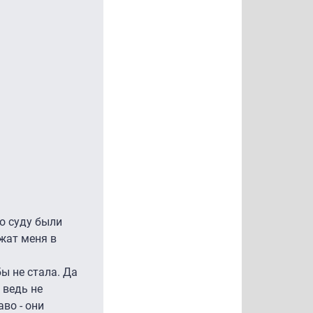
о суду были
ржат меня в
ы не стала. Да
 ведь не
во - они