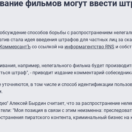
ивание фильмов могут ввести ш
обсуждение способов борьбы с распространением нелегал
иатив стала идея введения штрафов для частных лиц за ск
КоммерсантЪ
со ссылкой на
информагентство RNS
и собс
ивания, например, нелегального фильма будет производить
ться штраф", - приводит издание комментарий собеседник
 уточняются, в том числе и способ идентификации пользов
м.
део" Алексей Бырдин считает, что за распространение неле
тели: "Моя позиция в связи с этим неизменна: преследоват
остранения пиратского контента, криминальный бизнес на