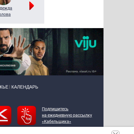
дежда
Мария
Алексей
рлова
Щербаль
Леонтьев
ЖЬЕ
КАЛЕНДАРЬ
Подпишитесь
на ежедневную рассылку
«Кабельщика»