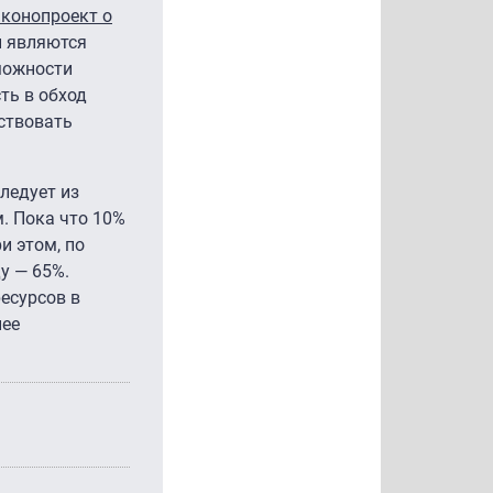
аконопроект о
ы являются
можности
ть в обход
ствовать
ледует из
. Пока что 10%
и этом, по
у — 65%.
есурсов в
нее