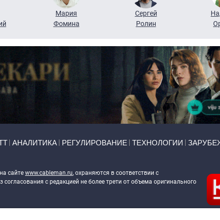
Мария
Сергей
На
ий
Фомина
Ролин
О
ТТ
АНАЛИТИКА
РЕГУЛИРОВАНИЕ
ТЕХНОЛОГИИ
ЗАРУБЕ
 на сайте
www.cableman.ru
, охраняются в соответствии с
 согласования с редакцией не более трети от объема оригинального
ableman.ru
) в отношении обработки персональных данных