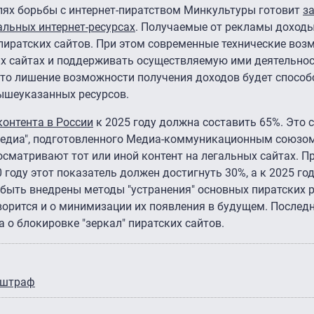
лях борьбы с интернет-пиратством Минкультуры готовит
з
альных интернет-ресурсах
. Получаемые от рекламы доход
иратских сайтов. При этом современные технические воз
х сайтах и поддерживать осуществляемую ими деятельнос
что лишение возможности получения доходов будет способ
ышеуказанных ресурсов.
контента в России
к 2025 году должна составить 65%. Это с
Медиа", подготовленного Медиа-коммуникационным союзом
сматривают тот или иной контент на легальных сайтах. Пр
 году этот показатель должен достигнуть 30%, а к 2025 год
 быть внедрены методы "устранения" основных пиратских р
оворится и о минимизации их появления в будущем. Послед
 о блокировке "зеркал" пиратских сайтов.
штраф