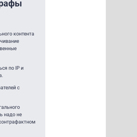
трафы
ьного контента
ачивание
твенные
ся по IP и
а.
ателей с
гального
ь надо не
 контрафактном