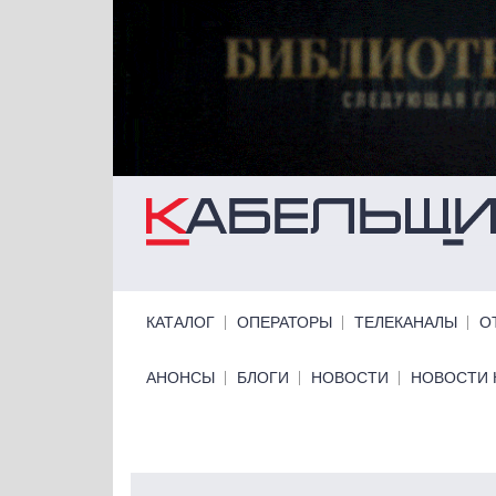
Перейти к основному содержанию
Primary links
КАТАЛОГ
ОПЕРАТОРЫ
ТЕЛЕКАНАЛЫ
О
Primary links bottom
АНОНСЫ
БЛОГИ
НОВОСТИ
НОВОСТИ 