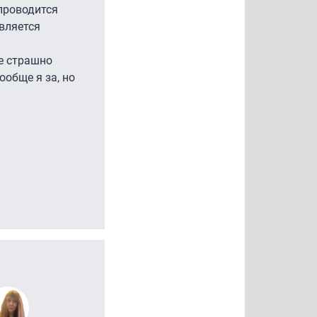
проводится
вляется
не страшно
ообще я за, но