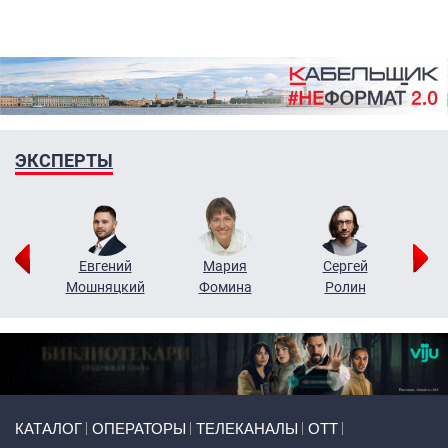
ЭКСПЕРТЫ
ор
Евгений
Мария
Сергей
Н
ко
Мошняцкий
Фомина
Ролин
Primary links
КАТАЛОГ
ОПЕРАТОРЫ
ТЕЛЕКАНАЛЫ
ОТТ