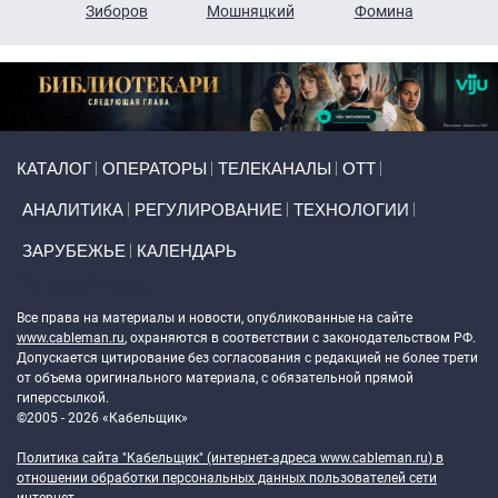
н
Зиборов
Мошняцкий
Фомина
Primary links
КАТАЛОГ
ОПЕРАТОРЫ
ТЕЛЕКАНАЛЫ
ОТТ
АНАЛИТИКА
РЕГУЛИРОВАНИЕ
ТЕХНОЛОГИИ
ЗАРУБЕЖЬЕ
КАЛЕНДАРЬ
Token Block
Все права на материалы и новости, опубликованные на сайте
www.cableman.ru
, охраняются в соответствии с законодательством РФ.
Допускается цитирование без согласования с редакцией не более трети
от объема оригинального материала, с обязательной прямой
гиперссылкой.
©2005 - 2026 «Кабельщик»
Политика сайта "Кабельщик" (интернет-адреса
www.cableman.ru
) в
отношении обработки персональных данных пользователей сети