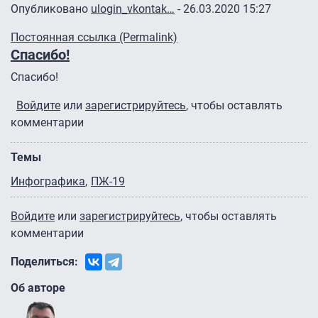
Опубликовано
ulogin_vkontak…
- 26.03.2020 15:27
Ответ на
Антон, мы связались с автором
от
Яна Бельска
Постоянная ссылка (Permalink)
Спасибо!
Спасибо!
Войдите
или
зарегистрируйтесь
, чтобы оставлять
комментарии
Темы
Инфографика
ПЖ-19
Войдите
или
зарегистрируйтесь
, чтобы оставлять
комментарии
Поделиться:
Об авторе