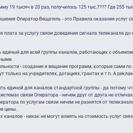
му 19 тысяч в 20 раз, получилось 125 тыс.???? Где 255 тыс
ения Оператор-Вещатель - это Правила оказания услуг св
я плата за услугу связи доведения сигнала телеканала до
ть единый для всей группы каналов, работающих с объемом
тными.
ельности - создание и вещание программ, которые сами по
т только на учредителях, дотациях, грантах и т п. А рекла
ыть единой для каналов стандартной группы - да потому чт
истемах связи Оператора - ничем друг от друга не отличаю
ратора по услугам связи ничем не разнятся от телеканала
ые цены.
 каналов - никак не могут влиять на стоимость услуг связ