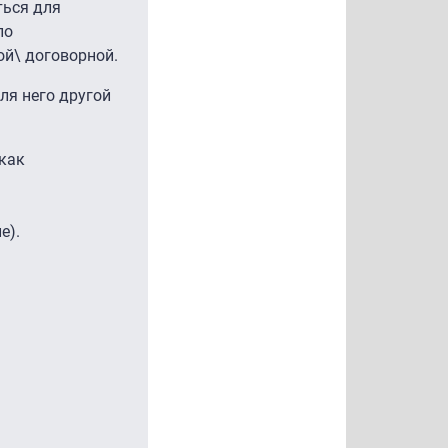
ться для
по
ой\ договорной.
ля него другой
 как
е).