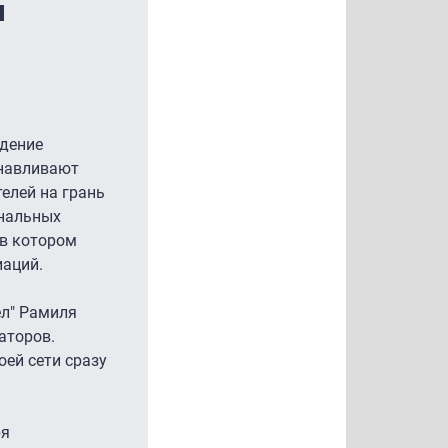
ы
ждение
анавливают
телей на грань
ональных
 в котором
иаций.
ел" Рамиля
аторов.
оей сети сразу
ря