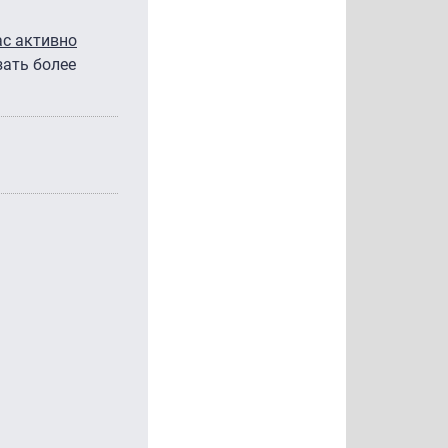
ас активно
зать более