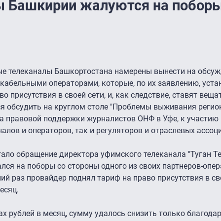
ы Башкирии жалуются на побор
ые телеканалы Башкортостана намерены вынести на обсу
кабельными операторами, которые, по их заявлению, уст
 присутствия в своей сети, и, как следствие, ставят веща
я обсудить на круглом столе "Проблемы выживания реги
а правовой поддержки журналистов ОНФ в Уфе, к участию
алов и операторов, так и регуляторов и отраслевых ассоц
ало обращение директора уфимского телеканала "Туган Т
ался на поборы со стороны одного из своих партнеров-опер
ий раз провайдер поднял тариф на право присутствия в св
месяц.
ах рублей в месяц, сумму удалось снизить только благода