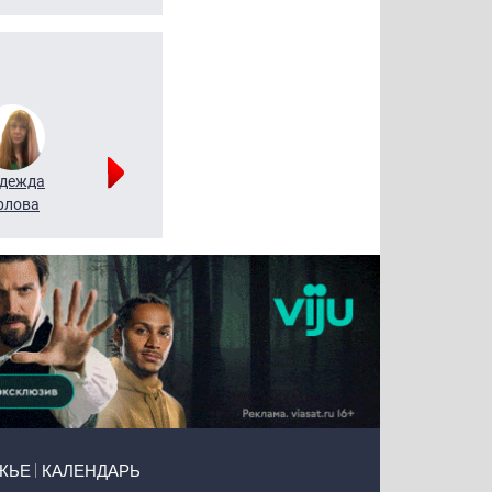
дежда
Мария
Алексей
рлова
Щербаль
Леонтьев
ЖЬЕ
КАЛЕНДАРЬ