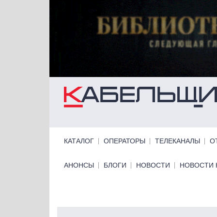
Перейти к основному содержанию
Primary links
КАТАЛОГ
ОПЕРАТОРЫ
ТЕЛЕКАНАЛЫ
О
Primary links bottom
АНОНСЫ
БЛОГИ
НОВОСТИ
НОВОСТИ 