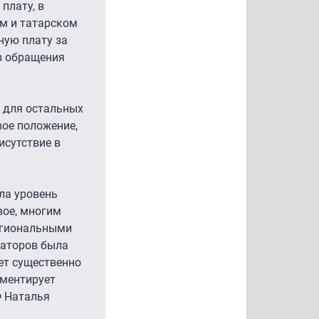
плату, в
ом и татарском
ную плату за
из обращения
, для остальных
вое положение,
исутствие в
ла уровень
вое, многим
региональными
раторов была
ет существенно
мментирует
Ф Наталья