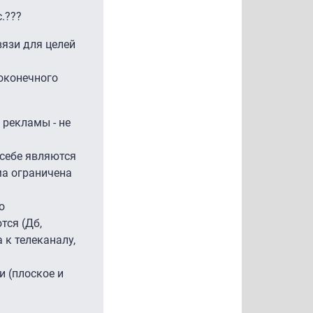
.???
язи для целей
 оконечного
 рекламы - не
 себе являются
ма ограничена
о
тся (Дб,
 к телеканалу,
и (плоское и