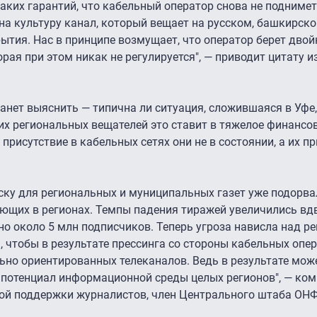
ких гарантий, что кабельный оператор снова не поднимет 
на культуру канал, который вещает на русском, башкирск
ытия. Нас в принципе возмущает, что оператор берет двой
торая при этом никак не регулируется", — приводит цитату 
анет выяснить — типична ли ситуация, сложившаяся в Уфе
гих региональных вещателей это ставит в тяжелое финансо
присутствие в кабельных сетях они не в состоянии, а их пр
иску для региональных и муниципальных газет уже подорва
щих в регионах. Темпы падения тиражей увеличились вд
о около 5 млн подписчиков. Теперь угроза нависла над 
 чтобы в результате прессинга со стороны кабельных опе
ьно ориентированных телеканалов. Ведь в результате мож
 потенциал информационной среды целых регионов", — ко
ой поддержки журналистов, член Центрального штаба ОН