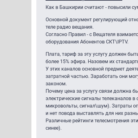
Как в Башкирии считают - повысили сум
Основной документ регулирующий отнош
теле радио вещания.
Согласно Правил - с Вещателя взимаетс
оборудования Абонентов СКТ\IPTV.
Плата, тариф за эту услугу должен бы
более 15% эфира. Назовем их стандар
У этих каналов основной предмет деят
затратной частью. Заработать они могу
законом.
Почему цена за услугу связи должна б
электрические сигналы телеканалов в с
микровольты, сигнал\шум). Затраты опе
и нет повода выставлять для них разн
Различные рейтинги телесмотрения этих
синее).