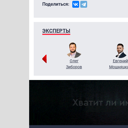
Поделиться:
ЭКСПЕРТЫ
Григорий
Олег
Евгений
Кузин
Зиборов
Мошняцк