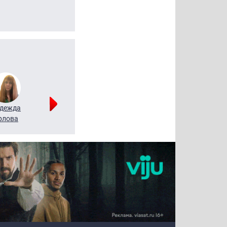
дежда
Мария
Алексей
рлова
Щербаль
Леонтьев