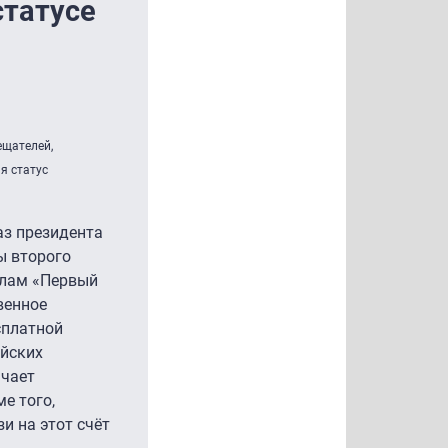
статусе
ещателей,
я статус
аз президента
ы второго
алам «Первый
твенное
сплатной
ийских
ачает
е того,
и на этот счёт