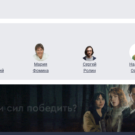
Мария
Сергей
На
ий
Фомина
Ролин
О