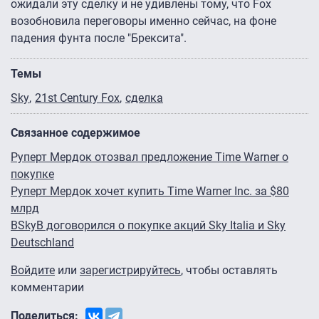
ожидали эту сделку и не удивлены тому, что Fox
возобновила переговоры именно сейчас, на фоне
падения фунта после "Брексита".
Темы
Sky
21st Century Fox
сделка
Связанное содержимое
Руперт Мердок отозвал предложение Time Warner о
покупке
Руперт Мердок хочет купить Time Warner Inc. за $80
млрд
BSkyB договорился о покупке акций Sky Italia и Sky
Deutschland
Войдите
или
зарегистрируйтесь
, чтобы оставлять
комментарии
Поделиться: