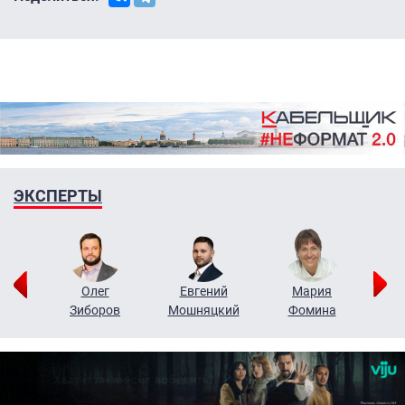
ЭКСПЕРТЫ
рий
Олег
Евгений
Мария
н
Зиборов
Мошняцкий
Фомина