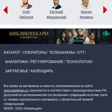
рий
Олег
Евгений
Мария
н
Зиборов
Мошняцкий
Фомина
Primary links
КАТАЛОГ
ОПЕРАТОРЫ
ТЕЛЕКАНАЛЫ
ОТТ
АНАЛИТИКА
РЕГУЛИРОВАНИЕ
ТЕХНОЛОГИИ
ЗАРУБЕЖЬЕ
КАЛЕНДАРЬ
Token Block
Все права на материалы и новости, опубликованные на сайте
www.cableman.ru
, охраняются в соответствии с законодательством РФ.
Допускается цитирование без согласования с редакцией не более трети
от объема оригинального материала, с обязательной прямой
гиперссылкой.
©2005 - 2026 «Кабельщик»