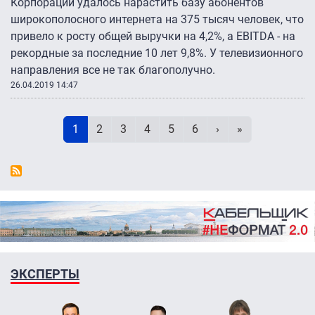
Корпорации удалось нарастить базу абонентов
широкополосного интернета на 375 тысяч человек, что
привело к росту общей выручки на 4,2%, а EBITDA - на
рекордные за последние 10 лет 9,8%. У телевизионного
направления все не так благополучно.
26.04.2019 14:47
Нумерация страниц
Текущая страница
Page
Page
Page
Page
Page
Следующая стран
Последняя ст
1
2
3
4
5
6
›
»
ЭКСПЕРТЫ