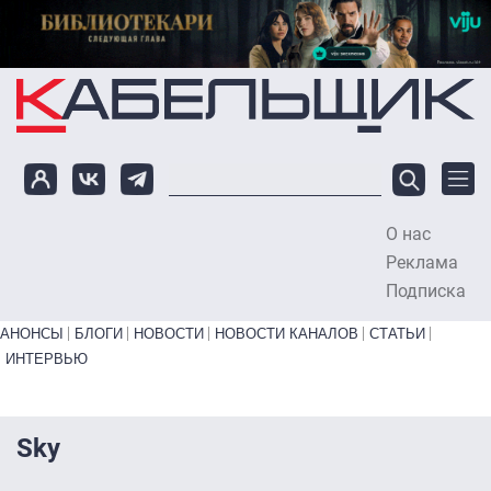
Перейти к основному содержанию
О нас
To
Реклама
Подписка
Primary links bottom
АНОНСЫ
БЛОГИ
НОВОСТИ
НОВОСТИ КАНАЛОВ
СТАТЬИ
ИНТЕРВЬЮ
Sky