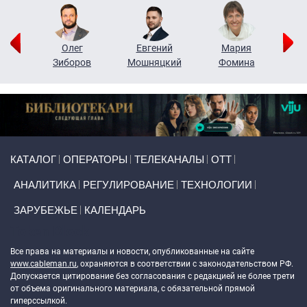
рий
Олег
Евгений
Мария
н
Зиборов
Мошняцкий
Фомина
Primary links
КАТАЛОГ
ОПЕРАТОРЫ
ТЕЛЕКАНАЛЫ
ОТТ
АНАЛИТИКА
РЕГУЛИРОВАНИЕ
ТЕХНОЛОГИИ
ЗАРУБЕЖЬЕ
КАЛЕНДАРЬ
Token Block
Все права на материалы и новости, опубликованные на сайте
www.cableman.ru
, охраняются в соответствии с законодательством РФ.
Допускается цитирование без согласования с редакцией не более трети
от объема оригинального материала, с обязательной прямой
гиперссылкой.