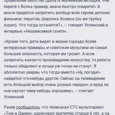
правильнее было бы сделать маленькие вкладки: «Не
берите с Волка пример, иначе быстро помрете!» А
иначе придется запретить вообще всех героев детских
фильмов: пиратов, Шерлока Холмса (он же трубку
курил). Что тогда останется?», – говорит Успенский в
интервью «Независимой газете».
«Кроме того, дети видят в жизни гораздо более
интересные примеры, и советские мультики не самая
большая опасность, которая им грозит. А если
запретить какое-то произведение искусства, то ребята
только обеднеют и лучше уж точно не станут. Я
абсолютно уверен, что тогда вместо «Ну, погоди!»
найдется что-нибудь другое. Сейчас на телевидении
есть большой выбор очень разных передач, и вряд ли
они научат чему-нибудь хорошему», – считает
Успенский.
Ранее
сообщалось
, что телеканал СТС мультсериал
«Том и Джери» адресовал зрителям старше 6 лет, а на