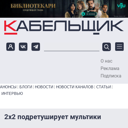
Перейти к основному содержанию
О нас
To
Реклама
Подписка
Primary links bottom
АНОНСЫ
БЛОГИ
НОВОСТИ
НОВОСТИ КАНАЛОВ
СТАТЬИ
ИНТЕРВЬЮ
2х2 подретуширует мультики