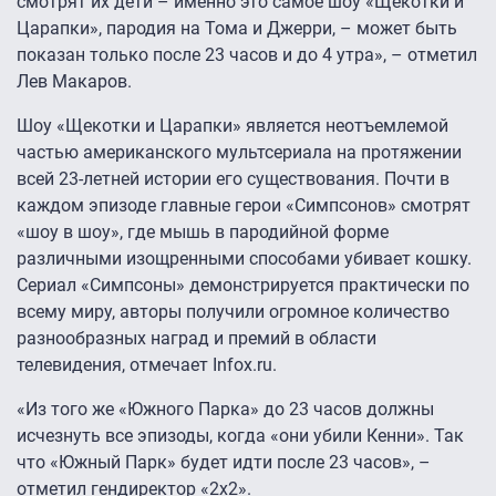
смотрят их дети – именно это самое шоу «Щекотки и
Царапки», пародия на Тома и Джерри, – может быть
показан только после 23 часов и до 4 утра», – отметил
Лев Макаров.
Шоу «Щекотки и Царапки» является неотъемлемой
частью американского мультсериала на протяжении
всей 23-летней истории его существования. Почти в
каждом эпизоде главные герои «Симпсонов» смотрят
«шоу в шоу», где мышь в пародийной форме
различными изощренными способами убивает кошку.
Сериал «Симпсоны» демонстрируется практически по
всему миру, авторы получили огромное количество
разнообразных наград и премий в области
телевидения, отмечает
Infox
.
ru
.
«Из того же «Южного Парка» до 23 часов должны
исчезнуть все эпизоды, когда «они убили Кенни». Так
что «Южный Парк» будет идти после 23 часов», –
отметил гендиректор «2х2».