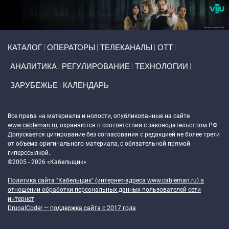
Primary links
КАТАЛОГ
ОПЕРАТОРЫ
ТЕЛЕКАНАЛЫ
ОТТ
АНАЛИТИКА
РЕГУЛИРОВАНИЕ
ТЕХНОЛОГИИ
ЗАРУБЕЖЬЕ
КАЛЕНДАРЬ
Token Block
Все права на материалы и новости, опубликованные на сайте
www.cableman.ru
, охраняются в соответствии с законодательством РФ.
Допускается цитирование без согласования с редакцией не более трети
от объема оригинального материала, с обязательной прямой
гиперссылкой.
©2005 - 2026 «Кабельщик»
Политика сайта "Кабельщик" (интернет-адреса
www.cableman.ru
) в
отношении обработки персональных данных пользователей сети
интернет
DrupalCoder — поддержка сайта c 2017 года