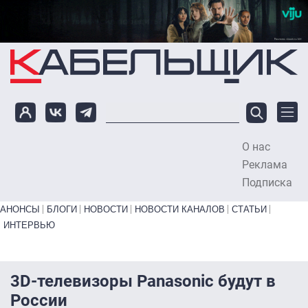
Перейти к основному содержанию
О нас
To
Реклама
Подписка
Primary links bottom
АНОНСЫ
БЛОГИ
НОВОСТИ
НОВОСТИ КАНАЛОВ
СТАТЬИ
ИНТЕРВЬЮ
3D-телевизоры Panasonic будут в
России