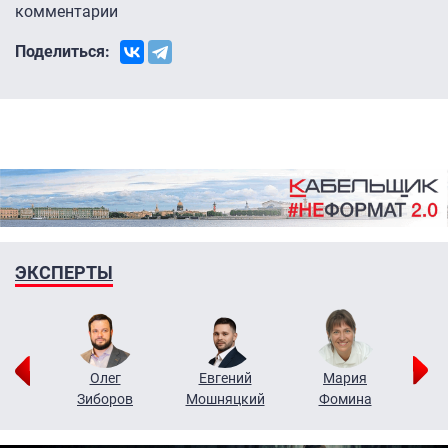
комментарии
Поделиться:
ЭКСПЕРТЫ
рий
Олег
Евгений
Мария
н
Зиборов
Мошняцкий
Фомина