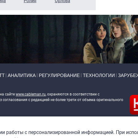
ина
Ролин
Орлова
Щербаль
Леонтьев
ТТ
АНАЛИТИКА
РЕГУЛИРОВАНИЕ
ТЕХНОЛОГИИ
ЗАРУБЕ
 на сайте
www.cableman.ru
, охраняются в соответствии с
 согласования с редакцией не более трети от объема оригинального
ableman.ru
) в отношении обработки персональных данных
гии работы с персонализированной информацией. При испо