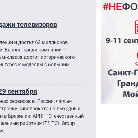
одажи телевизоров
лении и достиг 62 миллионов
ая Европа, среди компаний —
ум-класса достиг исторического
интерес к моделям с большим
9 сентября
тных сервисов в России. Фильм
 строчку кинопроката на выходных.
н в Бразилии. АРПП "Отечественный
женный работник IT". TCL Group
ay.