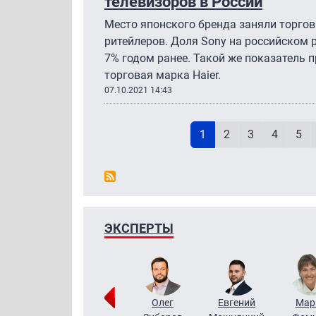
телевизоров в России
Место японского бренда заняли торго
ритейлеров. Доля Sony на российском 
7% годом ранее. Такой же показатель
торговая марка Haier.
07.10.2021 14:43
Н
Текущая страница
Page
Page
Page
Pag
1
2
3
4
5
ЭКСПЕРТЫ
Тимур
Григорий
Олег
Евгений
Мар