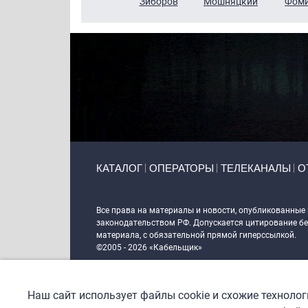
Чудутов
Кузин
Зиборов
Мошняцкий
Фом
Primary links
КАТАЛОГ
ОПЕРАТОРЫ
ТЕЛЕКАНАЛЫ
О
Token Block
Все права на материалы и новости, опубликованные
законодательством РФ. Допускается цитирование без
материала, с обязательной прямой гиперссылкой.
©2005 - 2026 «Кабельщик»
Политика сайта "Кабельщик" (интернет-адреса
www.c
пользователей сети интернет
Наш сайт использует файлы cookie и схожие техноло
DrupalCoder — поддержка сайта c 2017 года