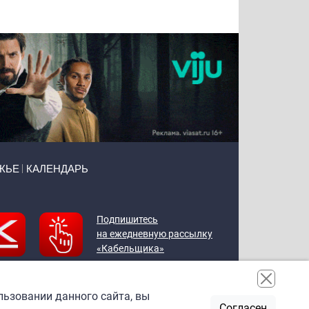
Воронова
Чудутов
Кузин
Зиборов
ЖЬЕ
КАЛЕНДАРЬ
Подпишитесь
на ежедневную рассылку
«Кабельщика»
льзовании данного сайта, вы
Согласен