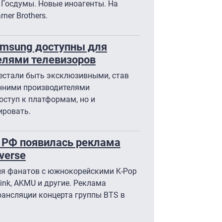
 Госдумы. Новые иноагенты. На
er Brothers.
amsung доступны для
елями телевизоров
рестали быть эксклюзивными, став
нними производителями
оступ к платформам, но и
ировать.
в РФ появилась реклама
verse
ия фанатов с южнокорейскими K-Pop
ink, AKMU и другие. Реклама
рансляции концерта группы BTS в