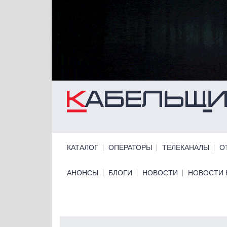
Перейти к основному содержанию
Primary links
КАТАЛОГ
ОПЕРАТОРЫ
ТЕЛЕКАНАЛЫ
О
Primary links bottom
АНОНСЫ
БЛОГИ
НОВОСТИ
НОВОСТИ 