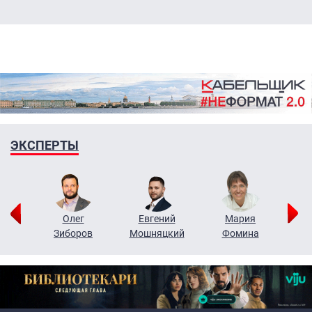
ЭКСПЕРТЫ
рий
Олег
Евгений
Мария
н
Зиборов
Мошняцкий
Фомина