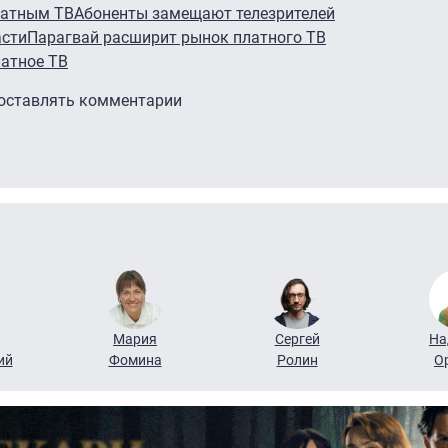
латным ТВ
Абоненты замещают телезрителей
асти
Парагвай расширит рынок платного ТВ
латное ТВ
 оставлять комментарии
Мария
Сергей
На
ий
Фомина
Ролин
О