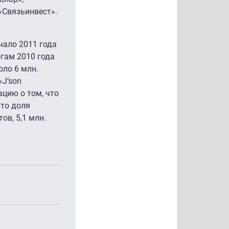
«Связьинвест».
чало 2011 года
огам 2010 года
оло 6 млн.
«J’son
ацию о том, что
что доля
ов, 5,1 млн.