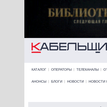
Перейти к основному содержанию
Primary links
КАТАЛОГ
ОПЕРАТОРЫ
ТЕЛЕКАНАЛЫ
О
Primary links bottom
АНОНСЫ
БЛОГИ
НОВОСТИ
НОВОСТИ 