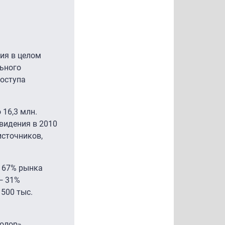
ия в целом
льного
доступа
 16,3 млн.
евидения в 2010
источников,
о 67% рынка
— 31%
500 тыс.
олор»,