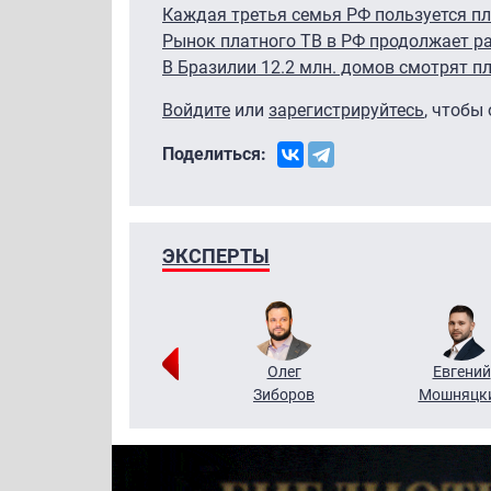
Каждая третья семья РФ пользуется п
Рынок платного ТВ в РФ продолжает р
В Бразилии 12.2 млн. домов смотрят п
Войдите
или
зарегистрируйтесь
, чтобы
Поделиться:
ЭКСПЕРТЫ
Григорий
Олег
Евгений
Кузин
Зиборов
Мошняцк