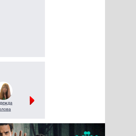
дежда
Мария
Алексей
рлова
Щербаль
Леонтьев