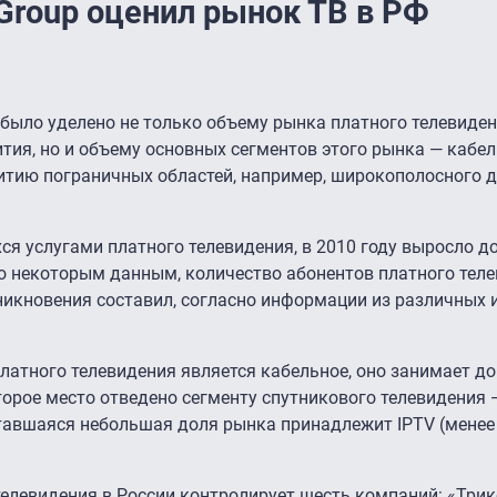
Group оценил рынок ТВ в РФ
было уделено не только объему рынка платного телевиден
ития, но и объему основных сегментов этого рынка — кабе
звитию пограничных областей, например, широкополосного 
я услугами платного телевидения, в 2010 году выросло до
 По некоторым данным, количество абонентов платного тел
оникновения составил, согласно информации из различных 
атного телевидения является кабельное, оно занимает д
Второе место отведено сегменту спутникового телевидения 
ставшаяся небольшая доля рынка принадлежит IPTV (менее 
елевидения в России контролирует шесть компаний: «Трик