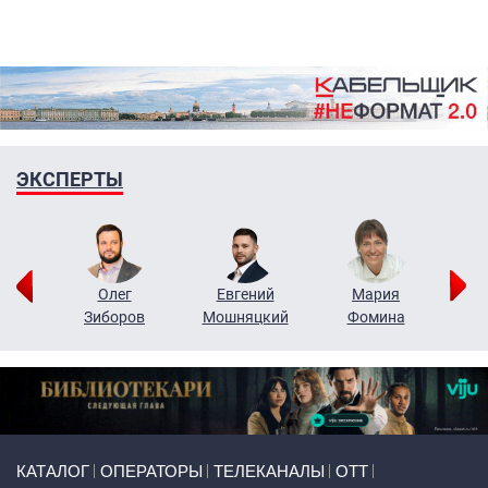
ЭКСПЕРТЫ
рий
Олег
Евгений
Мария
н
Зиборов
Мошняцкий
Фомина
Primary links
КАТАЛОГ
ОПЕРАТОРЫ
ТЕЛЕКАНАЛЫ
ОТТ