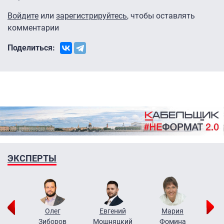
Войдите
или
зарегистрируйтесь
, чтобы оставлять
комментарии
Поделиться:
ЭКСПЕРТЫ
рий
Олег
Евгений
Мария
н
Зиборов
Мошняцкий
Фомина