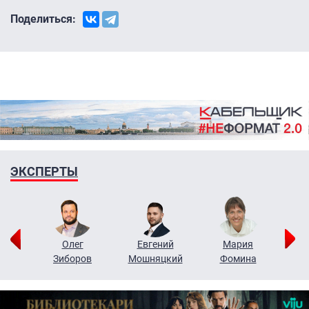
Поделиться:
ЭКСПЕРТЫ
рий
Олег
Евгений
Мария
н
Зиборов
Мошняцкий
Фомина