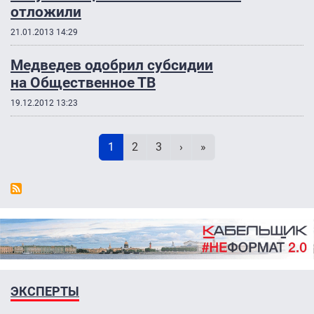
отложили
21.01.2013 14:29
Медведев одобрил субсидии
на Общественное ТВ
19.12.2012 13:23
Нумерация страниц
Текущая страница
Page
Page
Следующая страница
Последняя страница
1
2
3
›
»
ЭКСПЕРТЫ