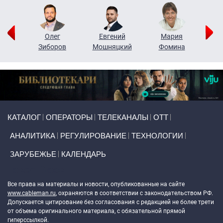
рий
Олег
Евгений
Мария
н
Зиборов
Мошняцкий
Фомина
Primary links
КАТАЛОГ
ОПЕРАТОРЫ
ТЕЛЕКАНАЛЫ
ОТТ
АНАЛИТИКА
РЕГУЛИРОВАНИЕ
ТЕХНОЛОГИИ
ЗАРУБЕЖЬЕ
КАЛЕНДАРЬ
Token Block
Все права на материалы и новости, опубликованные на сайте
www.cableman.ru
, охраняются в соответствии с законодательством РФ.
Допускается цитирование без согласования с редакцией не более трети
от объема оригинального материала, с обязательной прямой
гиперссылкой.