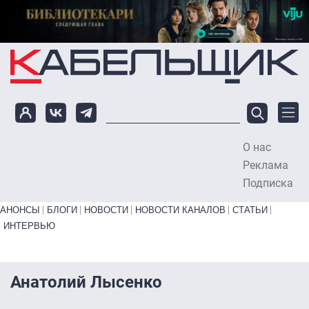
Перейти к основному содержанию
О нас
To
Реклама
Подписка
Primary links bottom
АНОНСЫ
БЛОГИ
НОВОСТИ
НОВОСТИ КАНАЛОВ
СТАТЬИ
ИНТЕРВЬЮ
Анатолий Лысенко