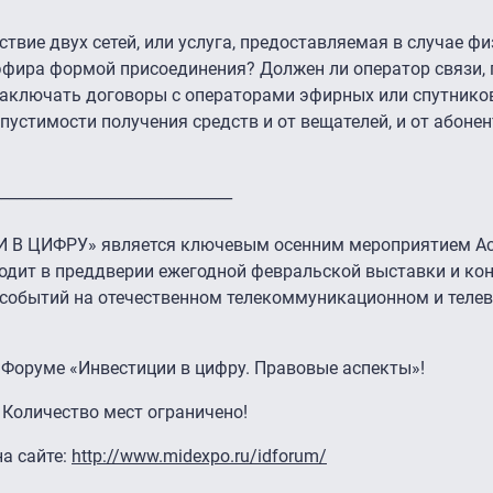
твие двух сетей, или услуга, предоставляемая в случае ф
з эфира формой присоединения? Должен ли оператор связи
заключать договоры с операторами эфирных или спутнико
пустимости получения средств и от вещателей, и от абоне
_______________________________
В ЦИФРУ» является ключевым осенним мероприятием А
ходит в преддверии ежегодной февральской выставки и ко
 событий на отечественном телекоммуникационном и теле
 Форуме «Инвестиции в цифру. Правовые аспекты»!
Количество мест ограничено!
на сайте:
http://www.midexpo.ru/idforum/