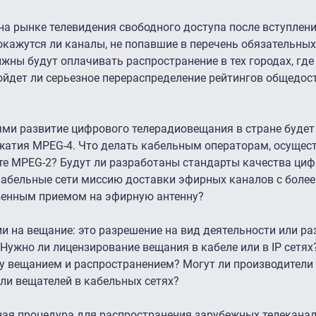
 на рынке телевидения свободного доступа после вступлени
окажутся ли каналы, не попавшие в перечень обязательных,
жны будут оплачивать распространение в тех городах, где
ойдет ли серьезное перераспределение рейтингов общедос
ями развитие цифрового телерадиовещания в стране будет
сжатия MPEG-4. Что делать кабельным операторам, осуще
те MPEG-2? Будут ли разработаны стандарты качества ци
 кабельные сети миссию доставки эфирных каналов с боле
венным приемом на эфирную антенну?
ии на вещание: это разрешение на вид деятельности или р
Нужно ли лицензирование вещания в кабеле или в IP сетях
у вещанием и распространением? Могут ли производители
ли вещателей в кабельных сетях?
ная процедура для распространения зарубежных телеканал