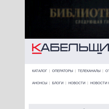
Перейти к основному содержанию
Primary links
КАТАЛОГ
ОПЕРАТОРЫ
ТЕЛЕКАНАЛЫ
О
Primary links bottom
АНОНСЫ
БЛОГИ
НОВОСТИ
НОВОСТИ 