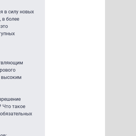
я в силу новых
 в более
 это
тупных
ствляющим
фрового
е высоким
азрешение
? Что такое
 обязательных
ов: