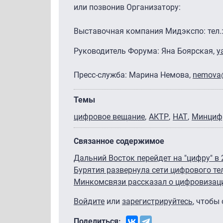
или позвонив Организатору:
Выставочная компания Мидэкспо: тел.: (
Руководитель Форума: Яна Боярская,
y
Пресс-служба: Марина Немова,
nemova
Темы
цифровое вещание
АКТР
НАТ
Минциф
Связанное содержимое
Дальний Восток перейдет на "цифру" в 
Бурятия развернула сети цифрового т
Минкомсвязи рассказал о цифровизаци
Войдите
или
зарегистрируйтесь
, чтобы
Поделиться: