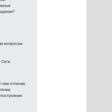
ежные
видения?
им вопросам
 Сети
 чем отличие
пании
 построения