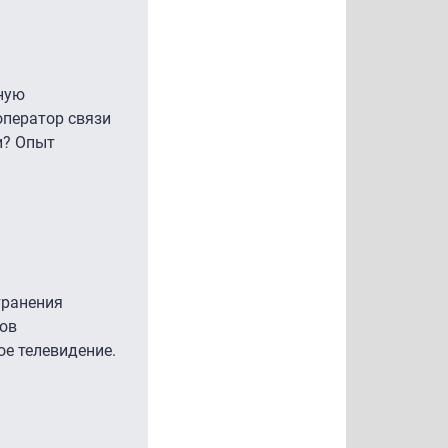
ную
оператор связи
и? Опыт
транения
тов
ое телевидение.