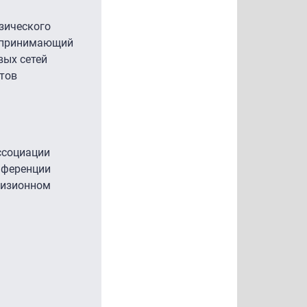
изического
, принимающий
вых сетей
нтов
ссоциации
нференции
визионном