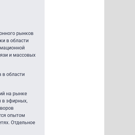
ионного рынков
ки в области
рмационной
вязи и массовых
 в области
ий на рынке
 в эфирных,
оворов
тся опытом
етях. Отдельное