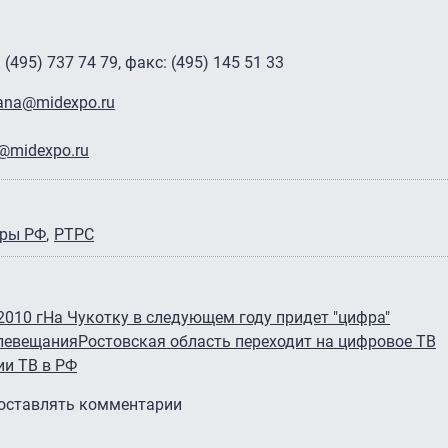
495) 737 74 79, факс: (495) 145 51 33
ana@midexpo.ru
@midexpo.ru
ры РФ
РТРС
2010 г
На Чукотку в следующем году придет "цифра"
елевещания
Ростовская область переходит на цифровое ТВ
и ТВ в РФ
 оставлять комментарии