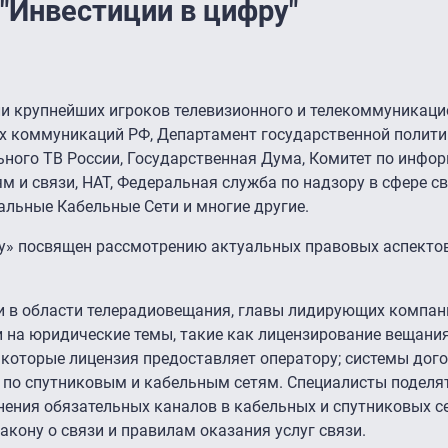
"Инвестиции в цифру"
ли крупнейших игроков телевизионного и телекоммуникац
ых коммуникаций РФ, Департамент государственной полити
ьного ТВ России, Государственная Дума, Комитет по инфо
 и связи, НАТ, Федеральная служба по надзору в сфере с
альные Кабельные Сети и многие другие.
ру» посвящен рассмотрению актуальных правовых аспектов
и в области телерадиовещания, главы лидирующих компан
 на юридические темы, такие как лицензирование вещания
, которые лицензия предоставляет оператору; системы дог
по спутниковым и кабельным сетям. Специалисты поделя
нения обязательных каналов в кабельных и спутниковых с
акону о связи и правилам оказания услуг связи.