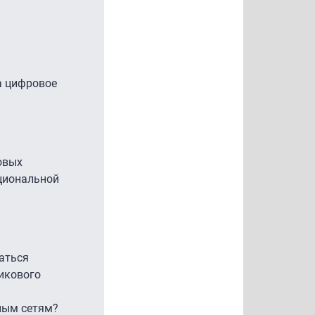
а цифровое
овых
циональной
аться
никового
ным сетям?