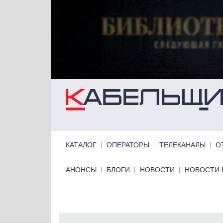
Перейти к основному содержанию
Primary links
КАТАЛОГ
ОПЕРАТОРЫ
ТЕЛЕКАНАЛЫ
О
Primary links bottom
АНОНСЫ
БЛОГИ
НОВОСТИ
НОВОСТИ 