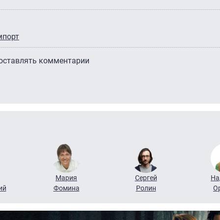
мпорт
 оставлять комментарии
Мария
Сергей
На
ий
Фомина
Ролин
О