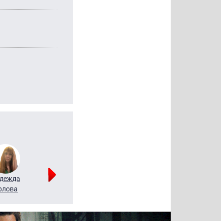
дежда
Мария
Алексей
рлова
Щербаль
Леонтьев