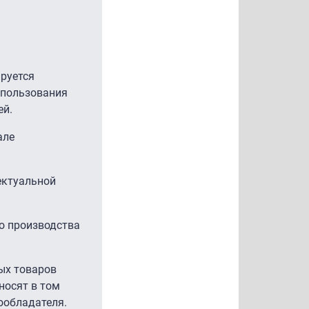
ируется
спользования
ей.
але
ектуальной
о производства
ых товаров
носят в том
вообладателя.