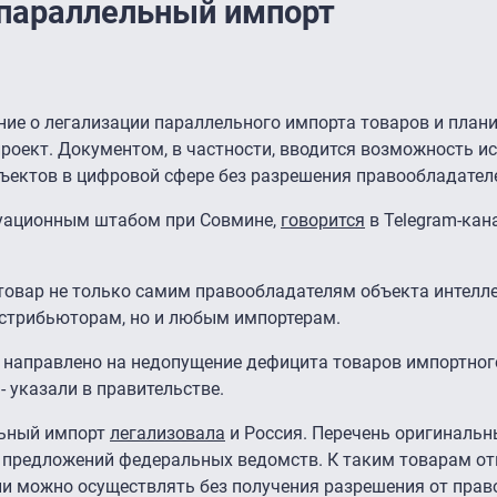
 параллельный импорт
ие о легализации параллельного импорта товаров и план
роект. Документом, в частности, вводится возможность и
ъектов в цифровой сфере без разрешения правообладател
туационным штабом при Совмине,
говорится
в Telegram-кан
товар не только самим правообладателям объекта интелл
стрибьюторам, но и любым импортерам.
 направлено на недопущение дефицита товаров импортног
- указали в правительстве.
льный импорт
легализовала
и Россия. Перечень оригинальн
предложений федеральных ведомств. К таким товарам от
ии можно осуществлять без получения разрешения от пра