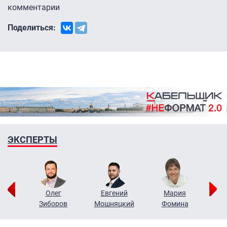
комментарии
Поделиться:
ЭКСПЕРТЫ
рий
Олег
Евгений
Мария
н
Зиборов
Мошняцкий
Фомина