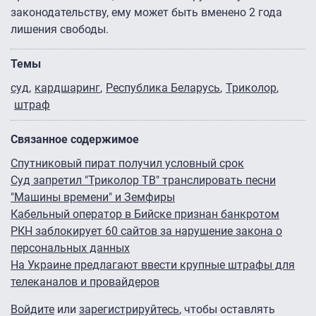
законодательству, ему может быть вменено 2 года
лишения свободы.
Темы
суд
кардшаринг
Республика Беларусь
Триколор
штраф
Связанное содержимое
Спутниковый пират получил условный срок
Суд запретил "Триколор ТВ" транслировать песни
"Машины времени" и Земфиры
Кабельный оператор в Бийске признан банкротом
РКН заблокирует 60 сайтов за нарушение закона о
персональных данных
На Украине предлагают ввести крупные штрафы для
телеканалов и провайдеров
Войдите
или
зарегистрируйтесь
, чтобы оставлять