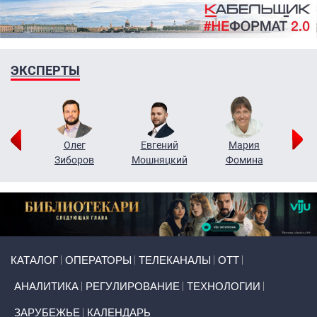
ЭКСПЕРТЫ
рий
Олег
Евгений
Мария
н
Зиборов
Мошняцкий
Фомина
Primary links
КАТАЛОГ
ОПЕРАТОРЫ
ТЕЛЕКАНАЛЫ
ОТТ
АНАЛИТИКА
РЕГУЛИРОВАНИЕ
ТЕХНОЛОГИИ
ЗАРУБЕЖЬЕ
КАЛЕНДАРЬ