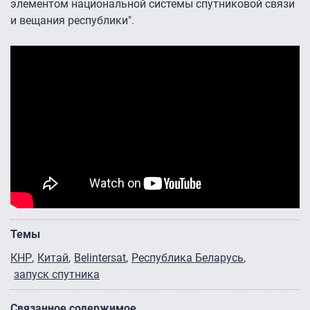
элементом национальной системы спутниковой связи
и вещания республики".
Темы
КНР
Китай
Belintersat
Республика Беларусь
запуск спутника
Связанное содержимое