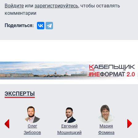
Войдите
или
зарегистрируйтесь
, чтобы оставлять
комментарии
Поделиться:
ЭКСПЕРТЫ
рий
Олег
Евгений
Мария
н
Зиборов
Мошняцкий
Фомина