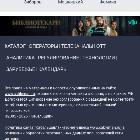
н
Зиборов
Мошняцкий
Фомина
Primary links
КАТАЛОГ
ОПЕРАТОРЫ
ТЕЛЕКАНАЛЫ
ОТТ
АНАЛИТИКА
РЕГУЛИРОВАНИЕ
ТЕХНОЛОГИИ
ЗАРУБЕЖЬЕ
КАЛЕНДАРЬ
Token Block
Все права на материалы и новости, опубликованные на сайте
www.cableman.ru
, охраняются в соответствии с законодательством РФ.
Допускается цитирование без согласования с редакцией не более трети
от объема оригинального материала, с обязательной прямой
гиперссылкой.
©2005 - 2026 «Кабельщик»
Политика сайта "Кабельщик" (интернет-адреса
www.cableman.ru
) в
отношении обработки персональных данных пользователей сети
интернет