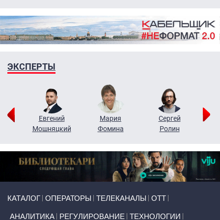
ЭКСПЕРТЫ
ор
Евгений
Мария
Сергей
Н
ко
Мошняцкий
Фомина
Ролин
Primary links
КАТАЛОГ
ОПЕРАТОРЫ
ТЕЛЕКАНАЛЫ
ОТТ
АНАЛИТИКА
РЕГУЛИРОВАНИЕ
ТЕХНОЛОГИИ