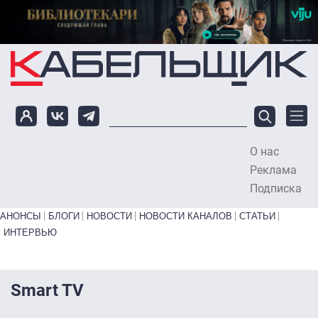
Перейти к основному содержанию
О нас
To
Реклама
Подписка
Primary links bottom
АНОНСЫ
БЛОГИ
НОВОСТИ
НОВОСТИ КАНАЛОВ
СТАТЬИ
ИНТЕРВЬЮ
Smart TV