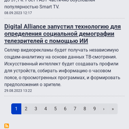
популярностью Smart TV.
08.09.2023 12:17
Digital Alliance запустил технологию для
определения социальной демографии
телезрителей с помощью ИИ
Селлер видеорекламы будет получать независимую
соцдем-аналитику на основе данных ТВ-смотрения.
Искусственный интеллект будет создавать профили
для устройств, собирать информацию о часовом
поясе, о просмотренных программах, и формировать
предположения о зрителе.
29.08.2023 13:22
Нумерация страниц
Текущая страница
Page
Page
Page
Page
Page
Page
Page
Page
Следующая 
Последн
1
2
3
4
5
6
7
8
9
›
»