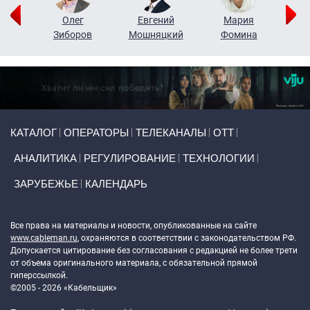
рий
Олег
Евгений
Мария
н
Зиборов
Мошняцкий
Фомина
Primary links
КАТАЛОГ
ОПЕРАТОРЫ
ТЕЛЕКАНАЛЫ
ОТТ
АНАЛИТИКА
РЕГУЛИРОВАНИЕ
ТЕХНОЛОГИИ
ЗАРУБЕЖЬЕ
КАЛЕНДАРЬ
Token Block
Все права на материалы и новости, опубликованные на сайте
www.cableman.ru
, охраняются в соответствии с законодательством РФ.
Допускается цитирование без согласования с редакцией не более трети
от объема оригинального материала, с обязательной прямой
гиперссылкой.
©2005 - 2026 «Кабельщик»