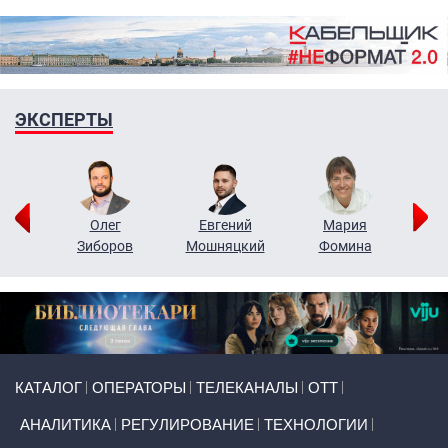
ЭКСПЕРТЫ
рий
Олег
Евгений
Мария
н
Зиборов
Мошняцкий
Фомина
Primary links
КАТАЛОГ
ОПЕРАТОРЫ
ТЕЛЕКАНАЛЫ
ОТТ
АНАЛИТИКА
РЕГУЛИРОВАНИЕ
ТЕХНОЛОГИИ