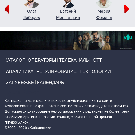
рий
Олег
Евгений
Мария
н
Зиборов
Мошняцкий
Фомина
Primary links
КАТАЛОГ
ОПЕРАТОРЫ
ТЕЛЕКАНАЛЫ
ОТТ
АНАЛИТИКА
РЕГУЛИРОВАНИЕ
ТЕХНОЛОГИИ
ЗАРУБЕЖЬЕ
КАЛЕНДАРЬ
Token Block
Все права на материалы и новости, опубликованные на сайте
www.cableman.ru
, охраняются в соответствии с законодательством РФ.
Допускается цитирование без согласования с редакцией не более трети
от объема оригинального материала, с обязательной прямой
гиперссылкой.
©2005 - 2026 «Кабельщик»