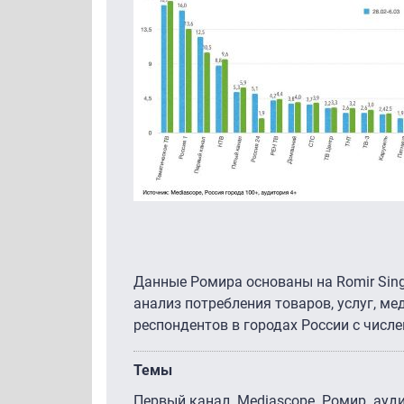
Данные Ромира основаны на Romir Sing
анализ потребления товаров, услуг, ме
респондентов в городах России с числе
Темы
Первый канал
Mediascope
Ромир
ауд