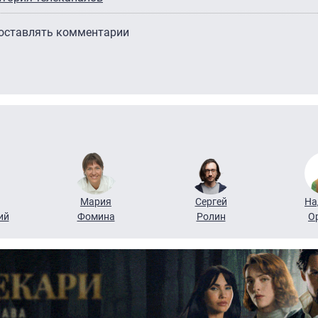
 оставлять комментарии
Мария
Сергей
На
ий
Фомина
Ролин
О