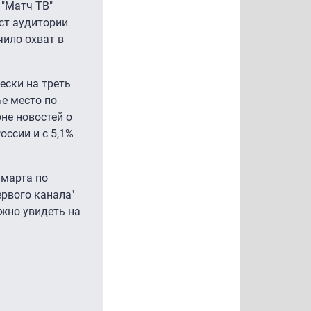
 "Матч ТВ"
ост аудитории
чило охват в
ески на треть
ье место по
не новостей о
оссии и с 5,1%
 марта по
ервого канала"
можно увидеть на