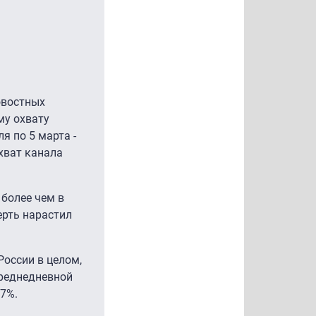
овостных
му охвату
я по 5 марта -
охват канала
 более чем в
ерть нарастил
оссии в целом,
среднедневной
,7%.