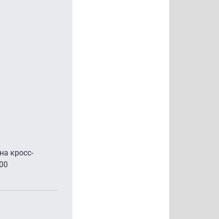
на кросс-
000