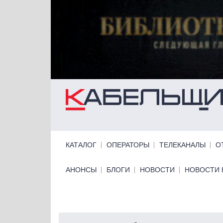
Перейти к основному содержанию
Primary links
КАТАЛОГ
ОПЕРАТОРЫ
ТЕЛЕКАНАЛЫ
О
Primary links bottom
АНОНСЫ
БЛОГИ
НОВОСТИ
НОВОСТИ 