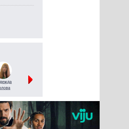
дежда
Мария
Алексей
рлова
Щербаль
Леонтьев