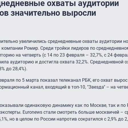
днедневные охваты аудитории
ов значительно выросли
ачительно увеличились среднедневные охваты аудитории н
 компании Ромир. Среди тройки лидеров по среднедневно
орию на четверть (с 14 по 23 февраля – 32,7%, с 24 феврал
ичила аудиторию и достигла охвата 32,2%. Среднедневной 
8% до 28,4%).
враля по 5 марта показал телеканал РБК, его охват вырос
формационный канал, входящий в топ-10, "Звезда" – на четв
казывали одинаковую динамику как по Москве, так и по Р
эксперты. Euronews стали смотреть больше москвичей – 
,1%, но в целом по России напротив сократился с 2,9% до 2