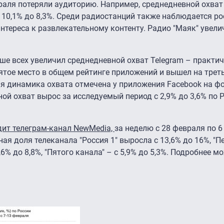
аля потеряли аудиторию. Например, среднедневной охват
с 10,1% до 8,3%. Среди радиостанций также наблюдается р
тереса к развлекательному контенту. Радио "Маяк" увели
ше всех увеличил среднедневной охват Telegram – практич
пятое место в общем рейтинге приложений и вышел на трет
я динамика охвата отмечена у приложения Facebook на фо
й охват вырос за исследуемый период с 2,9% до 3,6% по Р
дит телеграм-канал NewMedia,
за неделю с 28 февраля по 6
ая доля телеканала "Россия 1" выросла с 13,6% до 16%, "П
9,6% до 8,8%, "Пятого канала" – с 5,9% до 5,3%. Подробнее 