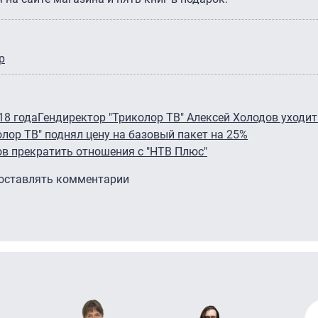
р
18 года
Гендиректор "Триколор ТВ" Алексей Холодов уходи
олор ТВ" поднял цену на базовый пакет на 25%
ров прекратить отношения с "НТВ Плюс"
 оставлять комментарии