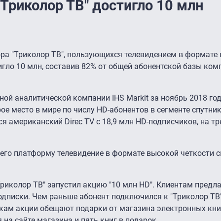
Триколор ТВ" достигло 10 млн
ора "Триколор ТВ", пользующихся телевидением в формате
тигло 10 млн, составив 82% от общей абонентской базы ком
й аналитической компании IHS Markit за ноябрь 2018 год
рое место в мире по числу HD-абонентов в сегменте спутни
я американский Direc TV с 18,9 млн HD-подписчиков, на тре
з его платформу телевидение в формате высокой четкости 
Триколор ТВ" запустил акцию "10 млн HD". Клиентам предл
одписки. Чем раньше абонент подключился к "Триколор ТВ
кам акции обещают подарки от магазина электронных книг 
на сайте магазина и пять книг в подарок.