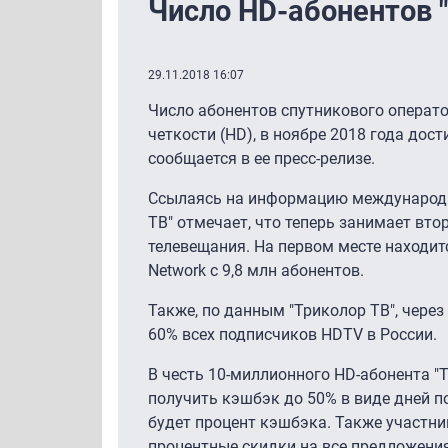
Число HD-абонентов "
29.11.2018 16:07
Число абонентов спутникового операт
четкости (HD), в ноябре 2018 года дос
сообщается в ее пресс-релизе.
Ссылаясь на информацию международно
ТВ" отмечает, что теперь занимает вто
телевещания. На первом месте находитс
Network с 9,8 млн абонентов.
Также, по данным "Триколор ТВ", чере
60% всех подписчиков HDTV в России.
В честь 10-миллионного HD-абонента "
получить кэшбэк до 50% в виде дней п
будет процент кэшбэка. Также участни
процентные скидки на все предложения 