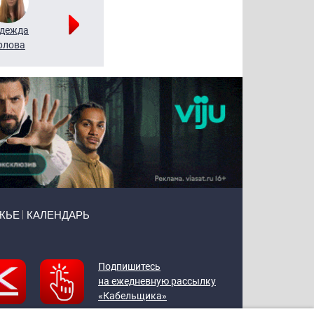
дежда
Мария
Алексей
рлова
Щербаль
Леонтьев
ЖЬЕ
КАЛЕНДАРЬ
Подпишитесь
на ежедневную рассылку
«Кабельщика»