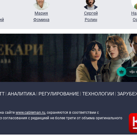
Мария
Сергей
На
ий
Фомина
Ролин
О
ТТ
АНАЛИТИКА
РЕГУЛИРОВАНИЕ
ТЕХНОЛОГИИ
ЗАРУБЕ
 на сайте
www.cableman.ru
, охраняются в соответствии с
 согласования с редакцией не более трети от объема оригинального