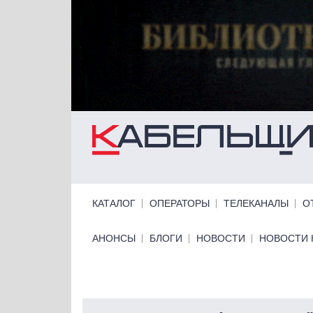
Перейти к основному содержанию
Primary links
КАТАЛОГ
ОПЕРАТОРЫ
ТЕЛЕКАНАЛЫ
О
Primary links bottom
АНОНСЫ
БЛОГИ
НОВОСТИ
НОВОСТИ 