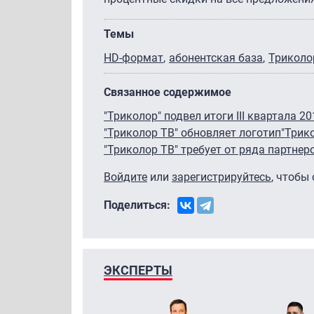
Темы
HD-формат
абонентская база
Триколо
Связанное содержимое
"Триколор" подвел итоги III квартала 20
"Триколор ТВ" обновляет логотип
"Трик
"Триколор ТВ" требует от ряда партне
Войдите
или
зарегистрируйтесь
, чтобы
Поделиться:
ЭКСПЕРТЫ