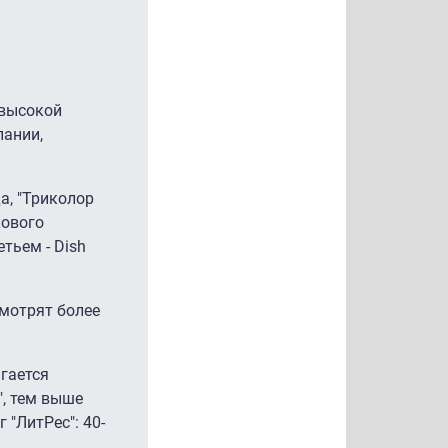
 высокой
пании,
а, "Триколор
кового
тьем - Dish
смотрят более
агается
", тем выше
"ЛитРес": 40-