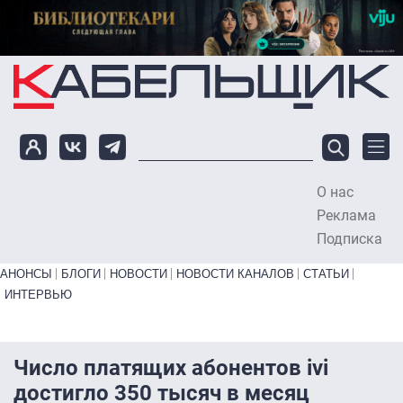
Перейти к основному содержанию
О нас
To
Реклама
Подписка
Primary links bottom
АНОНСЫ
БЛОГИ
НОВОСТИ
НОВОСТИ КАНАЛОВ
СТАТЬИ
ИНТЕРВЬЮ
Число платящих абонентов ivi
достигло 350 тысяч в месяц