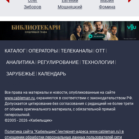
рий
Олег
Евгений
Мария
н
Зиборов
Мошняцкий
Фомина
Primary links
КАТАЛОГ
ОПЕРАТОРЫ
ТЕЛЕКАНАЛЫ
ОТТ
АНАЛИТИКА
РЕГУЛИРОВАНИЕ
ТЕХНОЛОГИИ
ЗАРУБЕЖЬЕ
КАЛЕНДАРЬ
Token Block
Все права на материалы и новости, опубликованные на сайте
www.cableman.ru
, охраняются в соответствии с законодательством РФ.
Допускается цитирование без согласования с редакцией не более трети
от объема оригинального материала, с обязательной прямой
гиперссылкой.
©2005 - 2026 «Кабельщик»
Политика сайта "Кабельщик" (интернет-адреса
www.cableman.ru
) в
отношении обработки персональных данных пользователей сети