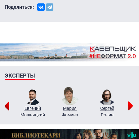
Поделиться:
ЭКСПЕРТЫ
ор
Евгений
Мария
Сергей
Н
ко
Мошняцкий
Фомина
Ролин