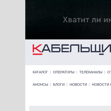
Перейти к основному содержанию
Primary links
КАТАЛОГ
ОПЕРАТОРЫ
ТЕЛЕКАНАЛЫ
О
Primary links bottom
АНОНСЫ
БЛОГИ
НОВОСТИ
НОВОСТИ 