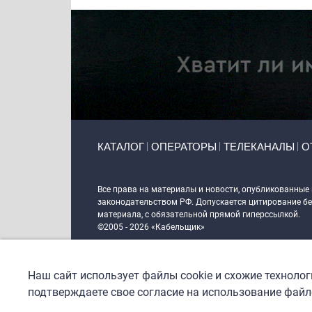
Primary links
КАТАЛОГ
ОПЕРАТОРЫ
ТЕЛЕКАНАЛЫ
О
Token Block
Все права на материалы и новости, опубликованные
законодательством РФ. Допускается цитирование без
материала, с обязательной прямой гиперссылкой.
©2005 - 2026 «Кабельщик»
Политика сайта "Кабельщик" (интернет-адреса
www.c
пользователей сети интернет
Наш сайт использует файлы cookie и схожие техноло
DrupalCoder — поддержка сайта c 2017 года
подтверждаете свое согласие на использование файло