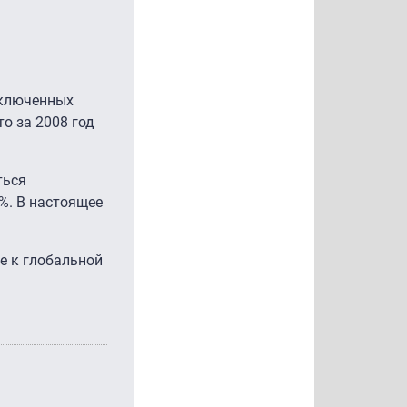
дключенных
о за 2008 год
ться
%. В настоящее
е к глобальной