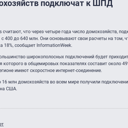
мохозяйств подключат к ШПД
es считают, что через четыре года число домохозяйств, по
с 400 до 640 млн. Они основывают свои расчеты на том, чт
а 18%, сообщает InformationWeek.
 большинство широкополосных подключений будет приходи
ля которого в общемировых показателях составит около 49
егионе имеют скоростное интернет-соединение.
о 16 млн домохозяйств во всем мире получили подключени
 на США.
ет