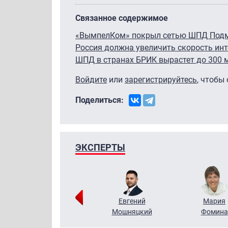
Связанное содержимое
«ВымпелКом» покрыл сетью ШПД Под
Россия должна увеличить скорость инт
ШПД в странах БРИК вырастет до 300 
Войдите
или
зарегистрируйтесь
, чтобы
Поделиться:
ЭКСПЕРТЫ
Виктор
Евгений
Мария
Бритько
Мошняцкий
Фомина