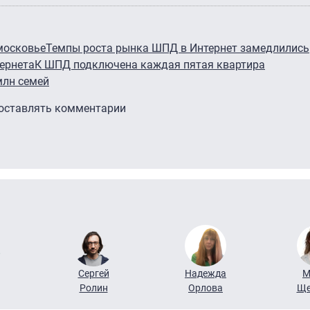
московье
Темпы роста рынка ШПД в Интернет замедлились
ернета
К ШПД подключена каждая пятая квартира
млн семей
 оставлять комментарии
Сергей
Надежда
М
Ролин
Орлова
Ще