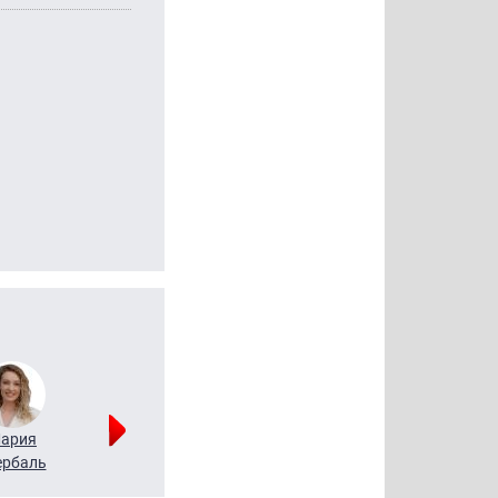
ария
Алексей
Татьяна
рбаль
Леонтьев
Воронова