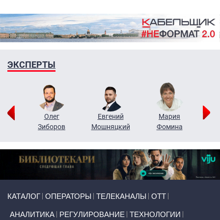
ЭКСПЕРТЫ
рий
Олег
Евгений
Мария
н
Зиборов
Мошняцкий
Фомина
Primary links
КАТАЛОГ
ОПЕРАТОРЫ
ТЕЛЕКАНАЛЫ
ОТТ
АНАЛИТИКА
РЕГУЛИРОВАНИЕ
ТЕХНОЛОГИИ