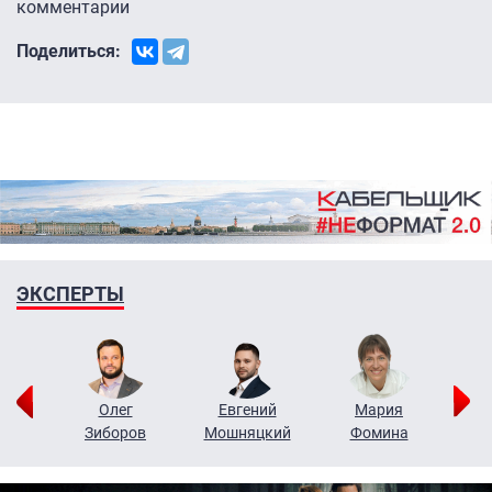
комментарии
Поделиться:
ЭКСПЕРТЫ
рий
Олег
Евгений
Мария
н
Зиборов
Мошняцкий
Фомина