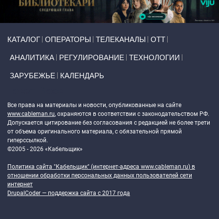
Primary links
КАТАЛОГ
ОПЕРАТОРЫ
ТЕЛЕКАНАЛЫ
ОТТ
АНАЛИТИКА
РЕГУЛИРОВАНИЕ
ТЕХНОЛОГИИ
ЗАРУБЕЖЬЕ
КАЛЕНДАРЬ
Token Block
Все права на материалы и новости, опубликованные на сайте
www.cableman.ru
, охраняются в соответствии с законодательством РФ.
Допускается цитирование без согласования с редакцией не более трети
от объема оригинального материала, с обязательной прямой
гиперссылкой.
©2005 - 2026 «Кабельщик»
Политика сайта "Кабельщик" (интернет-адреса
www.cableman.ru
) в
отношении обработки персональных данных пользователей сети
интернет
DrupalCoder — поддержка сайта c 2017 года