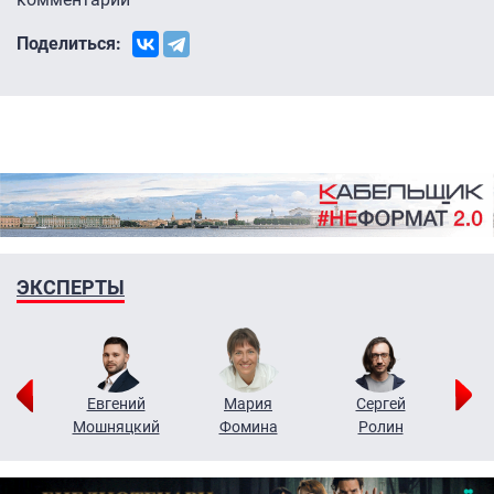
Поделиться:
ЭКСПЕРТЫ
ор
Евгений
Мария
Сергей
Н
ко
Мошняцкий
Фомина
Ролин