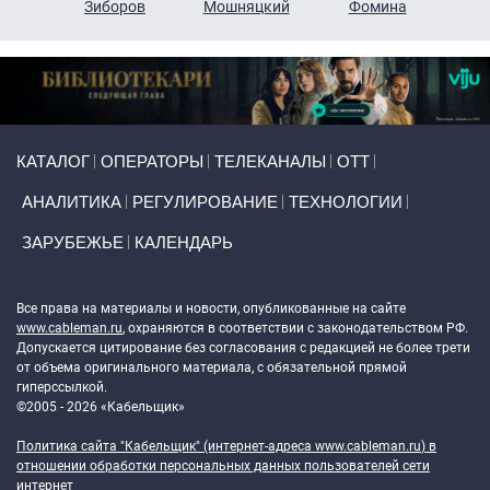
н
Зиборов
Мошняцкий
Фомина
Primary links
КАТАЛОГ
ОПЕРАТОРЫ
ТЕЛЕКАНАЛЫ
ОТТ
АНАЛИТИКА
РЕГУЛИРОВАНИЕ
ТЕХНОЛОГИИ
ЗАРУБЕЖЬЕ
КАЛЕНДАРЬ
Token Block
Все права на материалы и новости, опубликованные на сайте
www.cableman.ru
, охраняются в соответствии с законодательством РФ.
Допускается цитирование без согласования с редакцией не более трети
от объема оригинального материала, с обязательной прямой
гиперссылкой.
©2005 - 2026 «Кабельщик»
Политика сайта "Кабельщик" (интернет-адреса
www.cableman.ru
) в
отношении обработки персональных данных пользователей сети
интернет