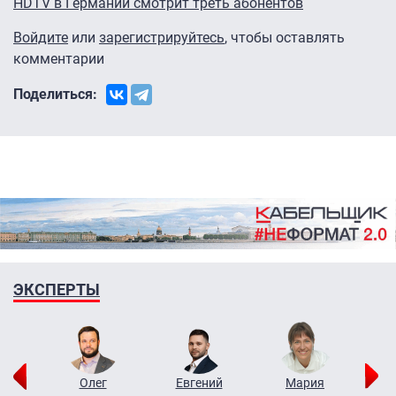
HDTV в Германии смотрит треть абонентов
Войдите
или
зарегистрируйтесь
, чтобы оставлять
комментарии
Поделиться:
ЭКСПЕРТЫ
рий
Олег
Евгений
Мария