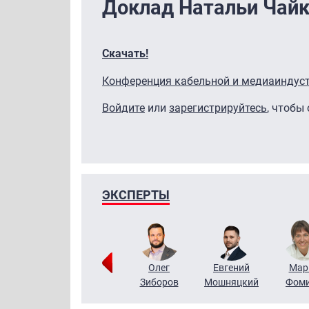
Доклад Натальи Чайк
Скачать!
Конференция кабельной и медиаиндус
Войдите
или
зарегистрируйтесь
, чтобы
ЭКСПЕРТЫ
Тимур
Григорий
Олег
Евгений
Мар
Чудутов
Кузин
Зиборов
Мошняцкий
Фом