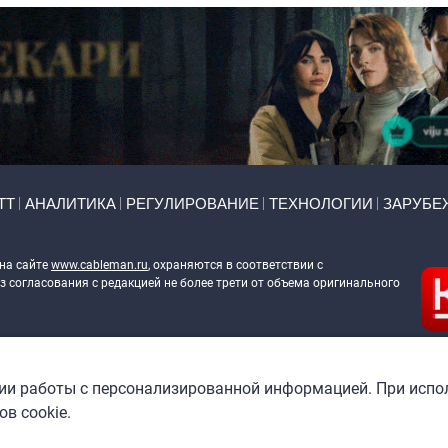
ТТ
АНАЛИТИКА
РЕГУЛИРОВАНИЕ
ТЕХНОЛОГИИ
ЗАРУБЕ
 на сайте
www.cableman.ru
, охраняются в соответствии с
 согласования с редакцией не более трети от объема оригинального
ableman.ru
) в отношении обработки персональных данных
гии работы с персонализированной информацией. При испо
в cookie.