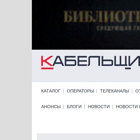
Перейти к основному содержанию
Primary links
КАТАЛОГ
ОПЕРАТОРЫ
ТЕЛЕКАНАЛЫ
О
Primary links bottom
АНОНСЫ
БЛОГИ
НОВОСТИ
НОВОСТИ 