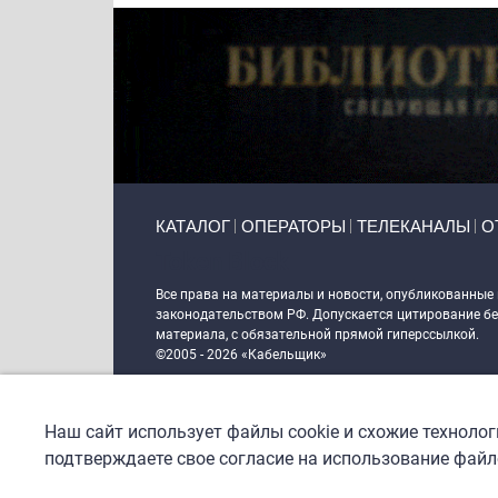
Primary links
КАТАЛОГ
ОПЕРАТОРЫ
ТЕЛЕКАНАЛЫ
О
Token Block
Все права на материалы и новости, опубликованные
законодательством РФ. Допускается цитирование без
материала, с обязательной прямой гиперссылкой.
©2005 - 2026 «Кабельщик»
Политика сайта "Кабельщик" (интернет-адреса
www.c
пользователей сети интернет
Наш сайт использует файлы cookie и схожие техноло
DrupalCoder — поддержка сайта c 2017 года
подтверждаете свое согласие на использование файло