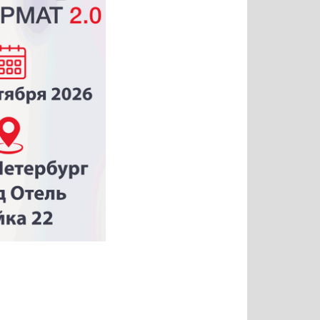
Татьяна
Тимур
Григорий
Олег
Воронова
Чудутов
Кузин
Зиборов