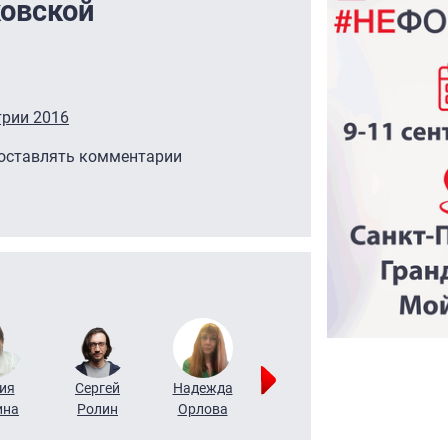
овской
трии 2016
 оставлять комментарии
ия
Сергей
Надежда
Мария
Алексей
ина
Ролин
Орлова
Щербаль
Леонтьев