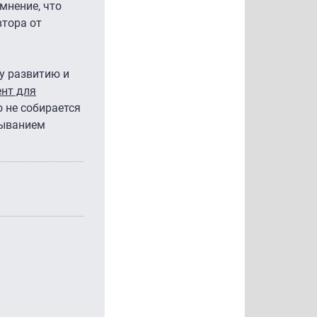
мнение, что
втора от
у развитию и
ент для
 не собирается
зыванием