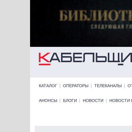
Перейти к основному содержанию
Primary links
КАТАЛОГ
ОПЕРАТОРЫ
ТЕЛЕКАНАЛЫ
О
Primary links bottom
АНОНСЫ
БЛОГИ
НОВОСТИ
НОВОСТИ 