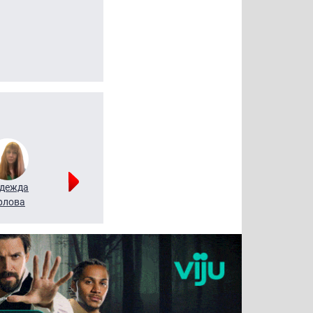
дежда
Мария
Алексей
рлова
Щербаль
Леонтьев