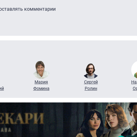
 оставлять комментарии
Мария
Сергей
На
ий
Фомина
Ролин
О