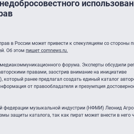
недобросовестного использован
рав
прав в России может привести к спекуляциям со стороны п
ей. Об этом
пишет comnews.ru
.
 медиакоммуникационного форума. Эксперты обсудили ре
авторскими правами, заострив внимание на инициативе
 который ранее предлагал создать единый каталог авторс
информация от правообладателя и презумпция достоверно
й федерации музыкальной индустрии (НФМИ) Леонид Агро
мы защиты каталога, так как пират может внести в него 