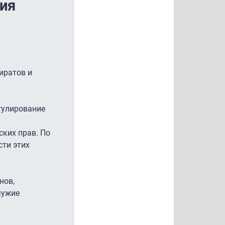
ия
иратов и
гулирование
ких прав. По
сти этих
нов,
чужие