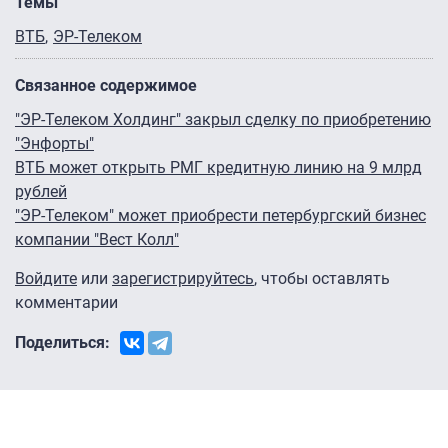
Темы
ВТБ
ЭР-Телеком
Связанное содержимое
"ЭР-Телеком Холдинг" закрыл сделку по приобретению
"Энфорты"
ВТБ может открыть РМГ кредитную линию на 9 млрд
рублей
"ЭР-Телеком" может приобрести петербургский бизнес
компании "Вест Колл"
Войдите
или
зарегистрируйтесь
, чтобы оставлять
комментарии
Поделиться: