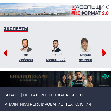
ЭКСПЕРТЫ
рий
Олег
Евгений
Мария
н
Зиборов
Мошняцкий
Фомина
Primary links
КАТАЛОГ
ОПЕРАТОРЫ
ТЕЛЕКАНАЛЫ
ОТТ
АНАЛИТИКА
РЕГУЛИРОВАНИЕ
ТЕХНОЛОГИИ