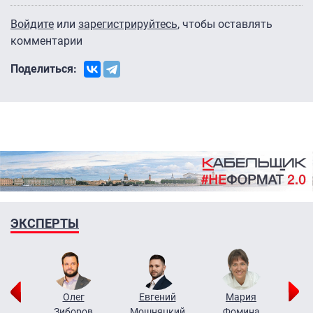
Войдите
или
зарегистрируйтесь
, чтобы оставлять
комментарии
Поделиться:
ЭКСПЕРТЫ
рий
Олег
Евгений
Мария
н
Зиборов
Мошняцкий
Фомина