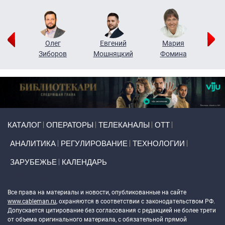
рий
Олег
Евгений
Мария
н
Зиборов
Мошняцкий
Фомина
Primary links
КАТАЛОГ
ОПЕРАТОРЫ
ТЕЛЕКАНАЛЫ
ОТТ
АНАЛИТИКА
РЕГУЛИРОВАНИЕ
ТЕХНОЛОГИИ
ЗАРУБЕЖЬЕ
КАЛЕНДАРЬ
Token Block
Все права на материалы и новости, опубликованные на сайте
www.cableman.ru
, охраняются в соответствии с законодательством РФ.
Допускается цитирование без согласования с редакцией не более трети
от объема оригинального материала, с обязательной прямой