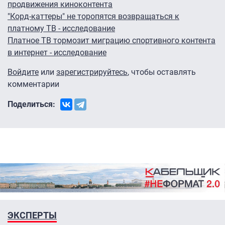
продвижения киноконтента
"Корд-каттеры" не торопятся возвращаться к
платному ТВ - исследование
Платное ТВ тормозит миграцию спортивного контента
в интернет - исследование
Войдите
или
зарегистрируйтесь
, чтобы оставлять
комментарии
Поделиться:
ЭКСПЕРТЫ