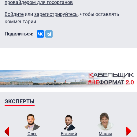
провайдером для госорганов
Войдите
или
зарегистрируйтесь
, чтобы оставлять
комментарии
Поделиться:
ЭКСПЕРТЫ
рий
Олег
Евгений
Мария