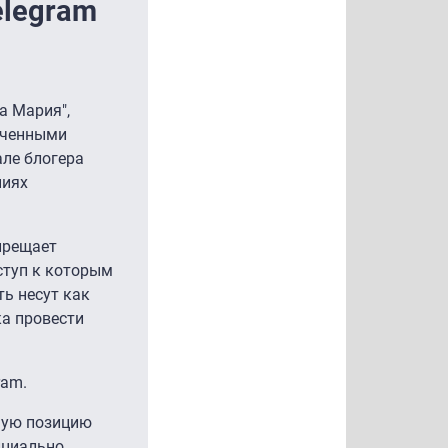
elegram
а Мария",
иченными
але блогера
ниях
прещает
ступ к которым
ть несут как
а провести
ram.
ую позицию
ициально