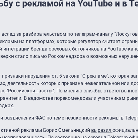
бу с рекламой на YouTube и в T
 вслед за разбирательством по
телеграм-каналу
"Лоскутов
рекламы на платформах, которые регулятор считает огран
ой интеграции бренда ореховых батончиков на YouTube-кан
оверки стало письмо Роскомнадзора о возможных наруше
признаки нарушения ст. 5 закона "О рекламе", которая за
ах, деятельность которых признана нежелательной или до
ле "Российской газеты"
. По мнению службы, ответственнос
транители. В ведомстве порекомендовали участникам рынк
адках.
разъяснения ФАС по теме незаконности рекламы в Teleg
рактивной рекламы Борис Омельницкий
выразил
официальн
 неопределенность. По состоянию на сегодня Telegram оф