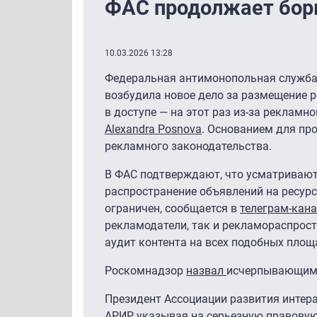
ФАС продолжает борь
10.03.2026 13:28
Федеральная антимонопольная служба
возбудила новое дело за размещение 
в доступе — на этот раз из-за рекламн
Alexandra Posnova
. Основанием для пр
рекламного законодательства.
В ФАС подтверждают, что усматривают 
распространение объявлений на ресурс
ограничен, сообщается в
телеграм-кана
рекламодатели, так и рекламораспрос
аудит контента на всех подобных площ
Роскомнадзор
назвал
исчерпывающими 
Президент Ассоциации развития инте
АРИР, указывая на серьезную правовую