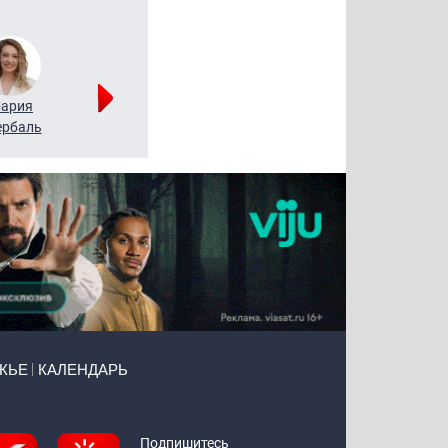
ария
Алексей
Татьяна
рбаль
Леонтьев
Воронова
ЖЬЕ
КАЛЕНДАРЬ
Подпишитесь