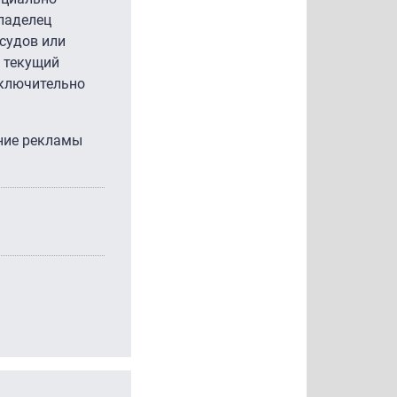
ладелец
судов или
 текущий
сключительно
ние рекламы