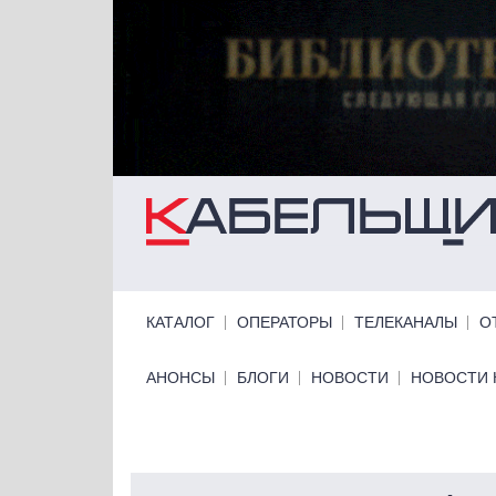
Перейти к основному содержанию
Primary links
КАТАЛОГ
ОПЕРАТОРЫ
ТЕЛЕКАНАЛЫ
О
Primary links bottom
АНОНСЫ
БЛОГИ
НОВОСТИ
НОВОСТИ 