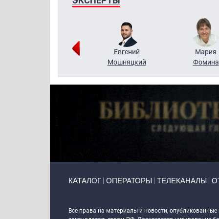
ЭКСПЕРТЫ
Виктор
Евгений
Мария
Бритько
Мошняцкий
Фомина
Primary links
КАТАЛОГ
ОПЕРАТОРЫ
ТЕЛЕКАНАЛЫ
О
Token Block
Все права на материалы и новости, опубликованные