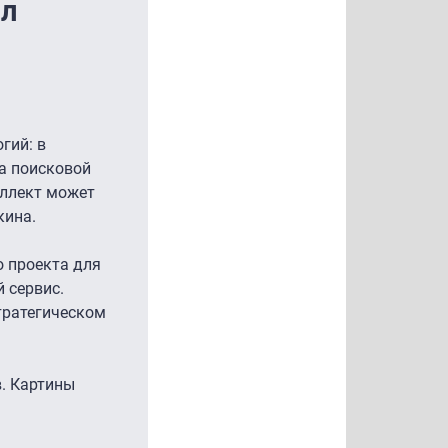
ыл
гий: в
а поисковой
еллект может
кина.
 проекта для
 сервис.
тратегическом
. Картины