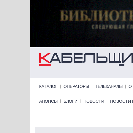
Перейти к основному содержанию
Primary links
КАТАЛОГ
ОПЕРАТОРЫ
ТЕЛЕКАНАЛЫ
О
Primary links bottom
АНОНСЫ
БЛОГИ
НОВОСТИ
НОВОСТИ 