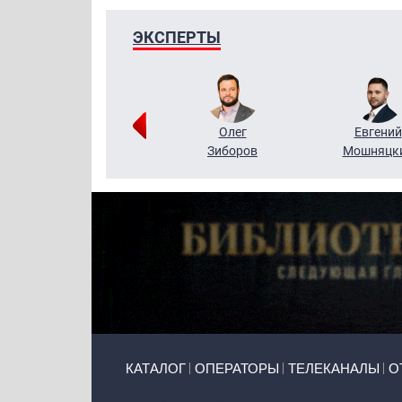
ЭКСПЕРТЫ
Григорий
Олег
Евгений
Кузин
Зиборов
Мошняцк
Primary links
КАТАЛОГ
ОПЕРАТОРЫ
ТЕЛЕКАНАЛЫ
О
Token Block