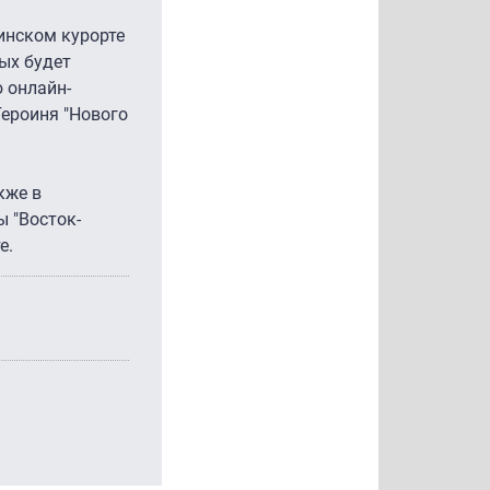
чинском курорте
рых будет
 онлайн-
Героиня "Нового
кже в
 "Восток-
е.