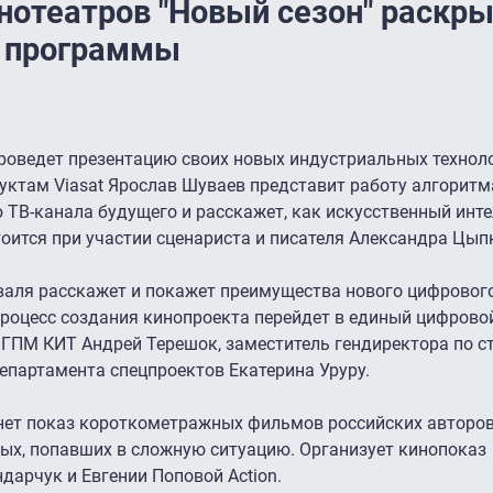
нотеатров "Новый сезон" раскр
й программы
проведет презентацию своих новых индустриальных техноло
уктам Viasat Ярослав Шуваев представит работу алгоритм
 ТВ-канала будущего и расскажет, как искусственный инт
оится при участии сценариста и писателя Александра Цып
аля расскажет и покажет преимущества нового цифрового
роцесс создания кинопроекта перейдет в единый цифровой
 ГПМ КИТ Андрей Терешок, заместитель гендиректора по с
епартамента спецпроектов Екатерина Уруру.
нет показ короткометражных фильмов российских авторов
лых, попавших в сложную ситуацию. Организует кинопоказ
арчук и Евгении Поповой Action.